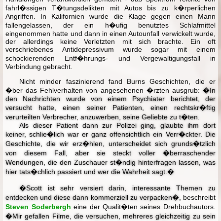
fahrl�ssigen T�tungsdelikten mit Autos bis zu k�rperlichen
Angriffen. In Kalifornien wurde die Klage gegen einen Mann
fallengelassen, der ein h�ufig benutztes Schlafmittel
eingenommen hatte und dann in einen Autounfall verwickelt wurde,
der allerdings keine Verletzten mit sich brachte. Ein oft
verschriebenes Antidepressivum wurde sogar mit einem
schockierenden Entf�hrungs- und Vergewaltigungsfall in
Verbindung gebracht.
Nicht minder faszinierend fand Burns Geschichten, die er
�ber das Fehlverhalten von angesehenen �rzten ausgrub:
�In
den Nachrichten wurde von einem Psychiater berichtet, der
versucht hatte, einen seiner Patienten, einen rechtskr�ftig
verurteilten Verbrecher, anzuwerben, seine Geliebte zu t�ten.
Als dieser Patient dann zur Polizei ging, glaubte ihm dort
keiner, schlie�lich war er ganz offensichtlich ein Verr�ckter. Die
Geschichte, die wir erz�hlen, unterscheidet sich grunds�tzlich
von diesem Fall, aber sie steckt voller �berraschender
Wendungen, die den Zuschauer st�ndig hinterfragen lassen, was
hier tats�chlich passiert und wer die Wahrheit sagt.�
�Scott ist sehr versiert darin, interessante Themen zu
entdecken und diese dann kommerziell zu verpacken�
, beschreibt
Steven Soderbergh
eine der Qualit�ten seines Drehbuchautors.
�Mir gefallen Filme, die versuchen, mehreres gleichzeitig zu sein