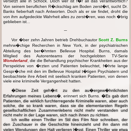
versetzt alle in Schock. Doch wer ist f�r all das verantwortlich?
Von seinem beruflichen R�ckschlag am Boden zerst�rt, sucht Dr.
Banks fieberhaft nach Antworten. Doch als er sie findet, droht die
von ihm aufgedeckte Wahrheit alles zu zerst�ren, was noch �brig
geblieben ist...
─
Vor �ber zehn Jahren betrieb Drehbuchautor
Scott Z. Burns
mehrw�chige Recherchen in New York, in der psychiatrischen
Abteilung des ber�hmten Bellevue Hospital. Burns, damals
Mitglied des Autorenteams der hochgelobten TV-Serie
Wonderland
, die die Behandlung psychischer Krankheiten aus der
Perspektive von �rzten und Patienten beleuchtet, f�hrte lange
Gespr�che mit den im Bellevue Hospital t�tigen Psychiatern und
beobachtete ihre Arbeit mit seelisch kranken Patienten, von denen
viele eine kriminelle Vergangenheit hatten.
�Diese Zeit geh�rt zu den au�ergew�hnlichsten
Erfahrungen meines Lebens�
, erinnert sich Burns.
�Es gab dort
Patienten, die wirklich furchterregende Kriminelle waren, aber auch
solche, die so krank waren, dass sie die elementarsten Regeln
gesellschaftlichen Zusammenlebens nicht mehr verstanden und
nicht mehr in der Lage waren, sich nach ihnen zu richten.
Ich wollte einen Thriller im Stil des Film Noir schreiben, der
den Zuschauer in die Geschichte hineinzieht und ihn dann mit
vielen Wendungen den Halt verlieren l�sst. Einen Thriller wie etwa