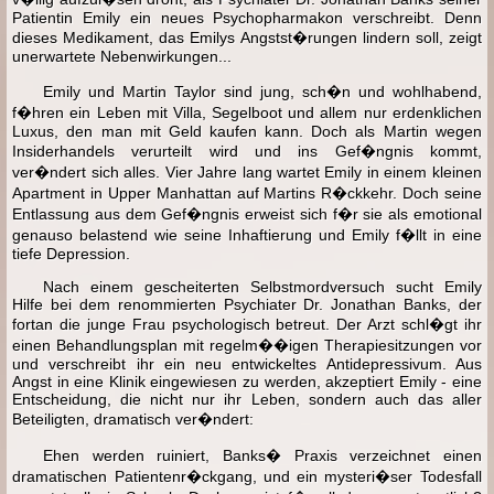
Patientin Emily ein neues Psychopharmakon verschreibt. Denn
dieses Medikament, das Emilys Angstst�rungen lindern soll, zeigt
unerwartete Nebenwirkungen...
Emily und Martin Taylor sind jung, sch�n und wohlhabend,
f�hren ein Leben mit Villa, Segelboot und allem nur erdenklichen
Luxus, den man mit Geld kaufen kann. Doch als Martin wegen
Insiderhandels verurteilt wird und ins Gef�ngnis kommt,
ver�ndert sich alles. Vier Jahre lang wartet Emily in einem kleinen
Apartment in Upper Manhattan auf Martins R�ckkehr. Doch seine
Entlassung aus dem Gef�ngnis erweist sich f�r sie als emotional
genauso belastend wie seine Inhaftierung und Emily f�llt in eine
tiefe Depression.
Nach einem gescheiterten Selbstmordversuch sucht Emily
Hilfe bei dem renommierten Psychiater Dr. Jonathan Banks, der
fortan die junge Frau psychologisch betreut. Der Arzt schl�gt ihr
einen Behandlungsplan mit regelm��igen Therapiesitzungen vor
und verschreibt ihr ein neu entwickeltes Antidepressivum. Aus
Angst in eine Klinik eingewiesen zu werden, akzeptiert Emily - eine
Entscheidung, die nicht nur ihr Leben, sondern auch das aller
Beteiligten, dramatisch ver�ndert:
Ehen werden ruiniert, Banks� Praxis verzeichnet einen
dramatischen Patientenr�ckgang, und ein mysteri�ser Todesfall