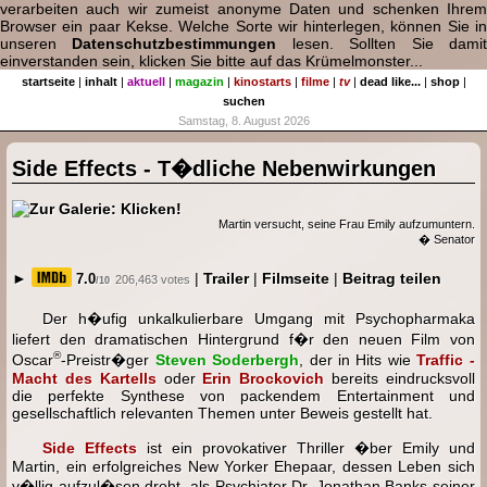
verarbeiten auch wir zumeist anonyme Daten und schenken Ihrem
Browser ein paar Kekse. Welche Sorte wir hinterlegen, können Sie in
unseren
Datenschutzbestimmungen
lesen. Sollten Sie dami
einverstanden sein, klicken Sie bitte auf das Krümelmonster...
startseite
|
inhalt
|
aktuell
|
magazin
|
kinostarts
|
filme
|
tv
|
dead like...
|
shop
|
suchen
Samstag, 8. August 2026
Side Effects - T�dliche Nebenwirkungen
Martin versucht, seine Frau Emily aufzumuntern.
� Senator
►
|
Trailer
|
Filmseite
|
Beitrag teilen
7.0
206,463 votes
/10
Der h�ufig unkalkulierbare Umgang mit Psychopharmaka
liefert den dramatischen Hintergrund f�r den neuen Film von
®
Oscar
-Preistr�ger
Steven Soderbergh
, der in Hits wie
Traffic -
Macht des Kartells
oder
Erin Brockovich
bereits eindrucksvoll
die perfekte Synthese von packendem Entertainment und
gesellschaftlich relevanten Themen unter Beweis gestellt hat.
Side Effects
ist ein provokativer Thriller �ber Emily und
Martin, ein erfolgreiches New Yorker Ehepaar, dessen Leben sich
v�llig aufzul�sen droht, als Psychiater Dr. Jonathan Banks seiner