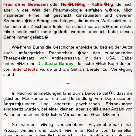
Frau ohne Gewissen
oder
Hei�bl�tig - Kaltbl�tig
, der sich
aber in der Welt der Pharmakologie entfalten w�rde. Mich
inspirierten Filme mit geschickt konstruierten und cleveren
Szenarien �ber Betrug und Intrigen, die in einer Welt spielten, in
der auch der Zuschauer lebte. Es scheint so, als w�rden solche
Filme heute nicht mehr gedreht werden, aber ich habe dieses
Genre immer geliebt.�
W�hrend Burns die Geschichte entwickelte, betrieb der Autor
auch umfangreiche Recherchen �ber den zunehmenden
Therapieeinsatz von Antidepressiva in den USA. Dabei
unterst�tzte ihn
Dr. Sasha Bardey
, der schlie�lich Koproduzent
von
Side Effects
wurde und am Set als Berater zur Verf�gung
stand.
─
In Nachrichtenmeldungen fand Burns Beweise daf�r, dass die
gleichen Medikamente, die zur Behandlung von Depressionen,
Angstst�rungen und anderen psychischen Erkrankungen
eingesetzt wurden, bei einer kleinen, aber signifikanten Anzahl von
Patienten auch unerkl�rliches Verhalten ausl�sen k�nnen.
So wurden h�ufig verschriebene Psychopharmaka wie
Prozac, Ambien und Zoloft f�r eine Reihe von kriminellen
Handlungen verantwortlich gemacht - das Spektrum reichte von