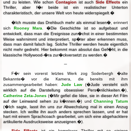
und zu leisten. Wie schon
Contagion
ist auch
Side Effects
ein
Thriller, aber f�r beide ist ein realistischer Unterton
charakteristisch, der unsere Welt von heute widerspiegelt.�
�Ich musste das Drehbuch mehr als einmal lesen�
, erinnert
sich
Rooney Mara
.
�Die Geschichte ist so aufgebaut und
entwickelt, dass man die Ereignisse zun�chst in einer bestimmten
Weise wahrnimmt und interpretiert, sp�ter aber erkennen muss,
dass man damit falsch lag. Solche Thriller werden heute eigentlich
nicht mehr gedreht. Hier bekommt man absolut das Gef�hl, in die
klassische Hollywood-�ra zur�ckversetzt zu werden.�
─
F�r sein vorerst letztes Werk zog Soderbergh �alte
Bekannte� vor die Kamera, die bereits mit ihm
zusammengearbeitet haben:
Jude Law
(
�Jude versteht sich
wirklich auf die Darstellung obsessiver Pers�nlichkeiten.�
),
Catherine Zeta-Jones
(
�Mir gefiel die Idee, sie in dieser Art Film
auf der Leinwand sehen zu k�nnen.�
) und
Channing Tatum
(
�Ich sagte, lasst ihn uns zur Abwechslung mal in einen Anzug
stecken. Ich wollte ihn auch anders sprechen lassen, und er hat
hart mit einem Sprachcoach gearbeitet, um sich eine abgehacktere
artikulierte Ausdrucksweise anzueignen.�
).
Side Effects
ist ein komplexer Thriller mit so einigen