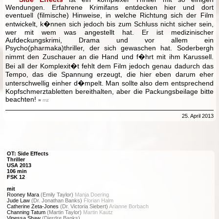
Wendungen. Erfahrene Krimifans entdecken hier und dort
eventuell (filmische) Hinweise, in welche Richtung sich der Film
entwickelt, k�nnen sich jedoch bis zum Schluss nicht sicher sein,
wer mit wem was angestellt hat. Er ist medizinischer
Aufdeckungskrimi, Drama und vor allem ein
Psycho(pharmaka)thriller, der sich gewaschen hat. Soderbergh
nimmt den Zuschauer an die Hand und f�hrt mit ihm Karussell.
Bei all der Komplexit�t fehlt dem Film jedoch genau dadurch das
Tempo, das die Spannung erzeugt, die hier eben darum eher
unterschwellig einher d�mpelt. Man sollte also dem entsprechend
Kopfschmerztabletten bereithalten, aber die Packungsbeilage bitte
beachten!
■ mz
25. April 2013
OT: Side Effects
Thriller
USA 2013
106 min
FSK 12
mit
Rooney Mara
(Emily Taylor)
Manja Doering
Jude Law
(Dr. Jonathan Banks)
Florian Halm
Catherine Zeta-Jones
(Dr. Victoria Siebert)
Arianne Borbach
Channing Tatum
(Martin Taylor)
Martin Kautz
Vinessa Shaw
(Dierdre Banks)