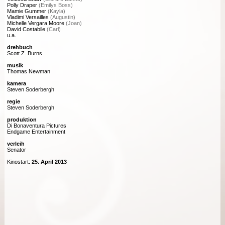
Polly Draper
(Emilys Boss)
Mamie Gummer
(Kayla)
Vladimi Versailles
(Augustin)
Michelle Vergara Moore
(Joan)
David Costabile
(Carl)
u.a.
drehbuch
Scott Z. Burns
musik
Thomas Newman
kamera
Steven Soderbergh
regie
Steven Soderbergh
produktion
Di Bonaventura Pictures
Endgame Entertainment
verleih
Senator
Kinostart:
25. April 2013