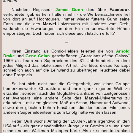
können.“
Nachdem Regisseur
James Gunn
dies über
Facebook
verkündete, gab es kein Halten mehr - die Werbemaschinerie lief
von dort an auf Hochtouren. Immer wieder fütterte Gunn seine
Fans und die des
Marvel
-Universums mit Updates vom Dreh,
wodurch die Erwartungen an den Film in unerwartete Höhen
empor stiegen. Doch haben sich diese auch letztlich erfüllt?
─
Ihren Einstand als Comic-Helden feierten die von
Arnold
Drake
und
Gene Colan
geschaffenen „Guardians of the Galaxy“
1969 als Team von Superhelden des 31. Jahrhunderts, in dem
jedes Mitglied das letzte seiner Art ist. Die Idee, dieses Konzept
schließlich auch auf die Leinwand zu übertragen, leuchtete dabei
ohne Frage ein.
So bot sich nicht nur die Gelegenheit, von einer Gruppe
bemerkenswerter Charaktere und ihrer ganz eigenen Welt zu
erzählen, sondern auch die Möglichkeit, anhand von Zeitgenossen
der Avengers eine andere Seite des
Marvel
-Universums zu
erkunden – mit dem gleichen Maß an Action, Humor und Aufwand,
sowie den gleichen hohen Einsätzen, die den ersten Film jenes
anderen Superheldenteams zum Erfolg hatte werden lassen.
Peter Quill wuchs Anfang der 1980er-Jahre irgendwo in den
USA auf - ein ganz gewöhnlicher Junge, der Comics las und über
seinen neuen Walkman Mixtapes hörte. Als er seiner totkranken