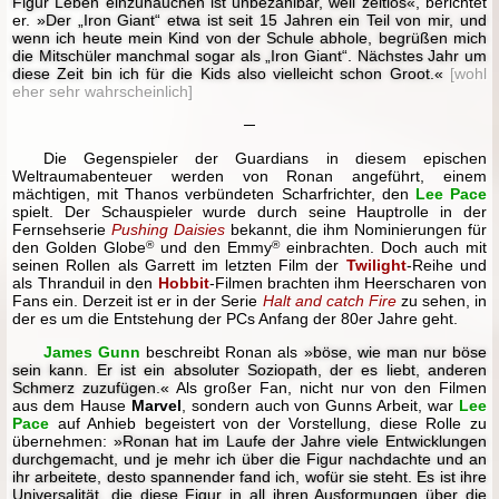
Figur Leben einzuhauchen ist unbezahlbar, weil zeitlos«
, berichtet
er.
»Der „Iron Giant“ etwa ist seit 15 Jahren ein Teil von mir, und
wenn ich heute mein Kind von der Schule abhole, begrüßen mich
die Mitschüler manchmal sogar als „Iron Giant“. Nächstes Jahr um
diese Zeit bin ich für die Kids also vielleicht schon Groot.«
[wohl
eher sehr wahrscheinlich]
─
Die Gegenspieler der Guardians in diesem epischen
Weltraumabenteuer werden von Ronan angeführt, einem
mächtigen, mit Thanos verbündeten Scharfrichter, den
Lee Pace
spielt. Der Schauspieler wurde durch seine Hauptrolle in der
Fernsehserie
Pushing Daisies
bekannt, die ihm Nominierungen für
den Golden Globe
®
und den Emmy
®
einbrachten. Doch auch mit
seinen Rollen als Garrett im letzten Film der
Twilight
-Reihe und
als Thranduil in den
Hobbit
-Filmen brachten ihm Heerscharen von
Fans ein. Derzeit ist er in der Serie
Halt and catch Fire
zu sehen, in
der es um die Entstehung der PCs Anfang der 80er Jahre geht.
James Gunn
beschreibt Ronan als
»böse, wie man nur böse
sein kann. Er ist ein absoluter Soziopath, der es liebt, anderen
Schmerz zuzufügen.«
Als großer Fan, nicht nur von den Filmen
aus dem Hause
Marvel
, sondern auch von Gunns Arbeit, war
Lee
Pace
auf Anhieb begeistert von der Vorstellung, diese Rolle zu
übernehmen:
»Ronan hat im Laufe der Jahre viele Entwicklungen
durchgemacht, und je mehr ich über die Figur nachdachte und an
ihr arbeitete, desto spannender fand ich, wofür sie steht. Es ist ihre
Universalität, die diese Figur in all ihren Ausformungen über die