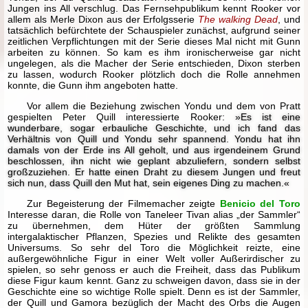
Jungen ins All verschlug. Das Fernsehpublikum kennt Rooker vor
allem als Merle Dixon aus der Erfolgsserie
The walking Dead
, und
tatsächlich befürchtete der Schauspieler zunächst, aufgrund seiner
zeitlichen Verpflichtungen mit der Serie dieses Mal nicht mit Gunn
arbeiten zu können. So kam es ihm ironischerweise gar nicht
ungelegen, als die Macher der Serie entschieden, Dixon sterben
zu lassen, wodurch Rooker plötzlich doch die Rolle annehmen
konnte, die Gunn ihm angeboten hatte.
Vor allem die Beziehung zwischen Yondu und dem von Pratt
gespielten Peter Quill interessierte Rooker:
»Es ist eine
wunderbare, sogar erbauliche Geschichte, und ich fand das
Verhältnis von Quill und Yondu sehr spannend. Yondu hat ihn
damals von der Erde ins All geholt, und aus irgendeinem Grund
beschlossen, ihn nicht wie geplant abzuliefern, sondern selbst
großzuziehen. Er hatte einen Draht zu diesem Jungen und freut
sich nun, dass Quill den Mut hat, sein eigenes Ding zu machen.«
Zur Begeisterung der Filmemacher zeigte
Benicio del Toro
Interesse daran, die Rolle von Taneleer Tivan alias „der Sammler“
zu übernehmen, dem Hüter der größten Sammlung
intergalaktischer Pflanzen, Spezies und Relikte des gesamten
Universums. So sehr del Toro die Möglichkeit reizte, eine
außergewöhnliche Figur in einer Welt voller Außerirdischer zu
spielen, so sehr genoss er auch die Freiheit, dass das Publikum
diese Figur kaum kennt. Ganz zu schweigen davon, dass sie in der
Geschichte eine so wichtige Rolle spielt. Denn es ist der Sammler,
der Quill und Gamora bezüglich der Macht des Orbs die Augen