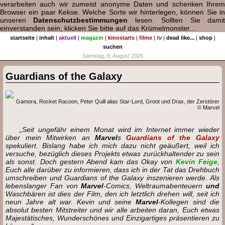
verarbeiten auch wir zumeist anonyme Daten und schenken Ihrem
Browser ein paar Kekse. Welche Sorte wir hinterlegen, können Sie in
unseren
Datenschutzbestimmungen
lesen. Sollten Sie dami
einverstanden sein, klicken Sie bitte auf das Krümelmonster...
startseite
|
inhalt
|
aktuell
|
magazin
|
kinostarts
|
filme
|
tv
|
dead like...
|
shop
|
suchen
Samstag, 8. August 2026
Guardians of the Galaxy
Gamora, Rocket Racoon, Peter Quill alias Star-Lord, Groot und Drax, der Zerstörer
© Marvel
„Seit ungefähr einem Monat wird im Internet immer wieder
über mein Mitwirken an
Marvel
s
Guardians of the Galaxy
spekuliert. Bislang habe ich mich dazu nicht geäußert, weil ich
versuche, bezüglich dieses Projekts etwas zurückhaltender zu sein
als sonst. Doch gestern Abend kam das Okay von
Kevin Feige
,
Euch alle darüber zu informieren, dass ich in der Tat das Drehbuch
umschreiben und Guardians of the Galaxy inszenieren werde. Als
lebenslanger Fan von
Marvel
-Comics, Weltraumabenteuern
und
Waschbären ist dies der Film, den ich letztlich drehen will, seit ich
neun Jahre alt war. Kevin und seine
Marvel
-Kollegen sind die
absolut besten Mitstreiter und wir alle arbeiten daran, Euch etwas
Majestätisches, Wunderschönes und Einzigartiges präsentieren zu