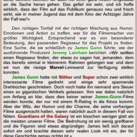
an die Sache heran gehen. Das gefiel mir sehr, und ich hoffe
wirklich, dass der Film auf das Publikum genauso neu und frisch
wirkt, wie in meiner Jugend das mit dem Kino der Achtziger Jahre
der Fall war!«
Den richtigen Tonfall mit der richtigen Mischung aus Humor,
Emotionen und Action zu treffen, war für die Filmemacher von
größter Wichtigkeit. Entsprechend war es von besonderer
Bedeutung, den passenden Regisseur für das Projekt zu finden.
Eine Suche, die sie schließlich zu
James Gunn
führte, wie der
ausführende Produzent
Jeremy Latcham
berichtet:
»Wir wollten
einen Regisseur finden, der etwas zu sagen hat, jemanden, dem
das bereits einmal in kleinerem Rahmen gelungen war und dem
wir nun die riesige
Marvel
-Leinwand zur Verfügung stellen
konnten.
James Gunn
hatte mit
Slither
und
Super
schon zwei wirklich
interessante Filme gedreht und einige sehr spannende
Drehbücher geschrieben. Doch noch hatte ihn niemand ans Steuer
eines so gigantischen Vehikels gelassen. Ihm war dabei natürlich
von Anfang an klar, dass dies keiner seiner
James-Gunn
-Filme
werden konnte, der nur mit einem R-Rating in die Kinos kommt.
Aber der Witz, der Humor und der Charme, die seine vorherigen
Filme ausgemacht hatten, waren natürlich auch in diesem Fall von
Nöten.
Guardians of the Galaxy
ist ein bisschen weniger glatt als
die meisten unserer Filme. Die Bedrohung ist ein wenig greifbarer
und die Figuren sind etwas abgründiger. James ließ sich darauf
sofort ein und brachte diesen sehr realen Look mit ein, der für
diese Geschichte genau richtig ist.«