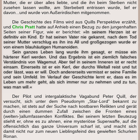
Mutter, die er über alles liebte, und die ihn beim Sterben nicht
zusehen lassen wollte, am Sterbebett entrissen wurde, lief er
davon...und wurde von Außerirdischen mitgenommen.
Die Geschichte des Films wird aus Quills Perspektive erzählt,
und
Chris Pratt
hatte auf Anhieb einen Bezug zu den jungenhaften
Seiten seiner Figur, wie er berichtet:
»In seinem Herzen ist er
definitiv ein Kind. Er hat seinen Vater nie gekannt, nach dem Tod
seiner Mutter verschlug es ihn ins All und großgezogen wurde er
von einem blauhäutigen Humanoiden.
Sein ganzes Leben lang wurde ihm gesagt, er müsse ein
härterer Kerl werden. Und das Ergebnis ist ein ziemlich falsches
Verständnis von Wagemut. Aber tief in seinem Inneren ist er recht
einsam. Einerseits ist er ein Kerl, der durchs Weltall reist und tut
oder lässt, was er will. Doch andererseits vermisst er seine Familie
und sein Umfeld. Im Verlauf der Geschichte lernt er, dass es im
Leben um mehr geht, als sich immer nur zu nehmen und zu tun,
was man will.«
Der Pilot und intergalaktische Vagabund Peter Quill, der
versucht, sich unter dem Pseudonym „Star-Lord“ bekannt zu
machen, ist stets auf der Suche nach kostbaren Relikten und gerät
durch einen dummen Zufall zwischen die Fronten eines
(welten-)allumfassenden Konfliktes. Bei seinem letzten Beutezug
stiehlt er, ohne es zu ahnen, eine mysteriöse Superwaffe, auf die
offensichtlich das ganze Universum scharf ist, und macht sich
damit nicht nur zum neuen Lieblingsfeind des gewieften Schurken
Ronan.