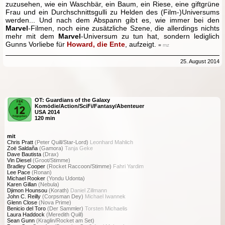
zuzusehen, wie ein Waschbär, ein Baum, ein Riese, eine giftgrüne
Frau und ein Durchschnittsgulli zu Helden des (Film-)Universums
werden... Und nach dem Abspann gibt es, wie immer bei den
Marvel
-Filmen, noch eine zusätzliche Szene, die allerdings nichts
mehr mit dem
Marvel
-Universum zu tun hat, sondern lediglich
Gunns Vorliebe für
Howard, die Ente
, aufzeigt.
■ mz
25. August 2014
OT: Guardians of the Galaxy
Komödie/Action/SciFi/Fantasy/Abenteuer
USA 2014
120 min
mit
Chris Pratt
(Peter Quill/Star-Lord)
Leonhard Mahlich
Zoë Saldaña
(Gamora)
Tanja Geke
Dave Bautista
(Drax)
Vin Diesel
(Groot/Stimme)
Bradley Cooper
(Rocket Raccoon/Stimme)
Fahri Yardim
Lee Pace
(Ronan)
Michael Rooker
(Yondu Udonta)
Karen Gillan
(Nebula)
Djimon Hounsou
(Korath)
Daniel Zillmann
John C. Reilly
(Corpsman Dey)
Michael Iwannek
Glenn Close
(Nova Prime)
Benicio del Toro
(Der Sammler)
Torsten Michaelis
Laura Haddock
(Meredith Quill)
Sean Gunn
(Kraglin/Rocket am Set)