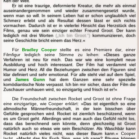
Kerl der Welt.
Er ist eine traurige, deformierte Kreatur, die mehr als einmal
auseinandergenommen und wieder zusammengesetzt wurde,
wenn man so will. In seinem Leben hat er schon unglaublich viel
Schmerz erlebt und als Resultat dessen lässt er sich nichts
vormachen. Dadurch ist er in vielerlei Hinsicht das Herzstück des
Films, genau wie sein einziger echter Freund Groot. Der kann
lediglich mit drei Worten
(„Ich bin Groot.“)
kommunizieren, doch
seine Geschichte bricht einem das Herz.«
Für
Bradley Cooper
stellte es eine Premiere dar, einer
Filmfigur lediglich seine Stimme zu leihen:
»Dieses ganze
Verfahren ist neu für mich. Das war wie eine komplett neue
Ausbildung und hoch interessant. Der Film hat verdammt viel
Humor und Herz. All die Beziehungen zwischen den Figuren sind
klar definiert und sehr emotional. Für alle steht viel auf dem Spiel,
und
James Gunn
hat dem Ganzen eine sehr spezielle
komödiantische Note verpasst. Ich bin mir sicher, dass der Film die
Zuschauer umhauen wird, so einzigartig und frisch ist er!«
Die Freundschaft zwischen Rocket und Groot ist ohne Frage
eine einzigartige, wie Cooper erklärt:
»Das ist eigentlich so eine
altmodische Männerfreundschaft, in der kein bisschen über
Gefühle gesprochen wird. Rocket ist ziemlich beschützend, wenn
es um Groot geht. Allerdings wird man auch das Gefühl nicht los,
dass das berechnend sein könnte, denn gleichzeitig ist Groot
natürlich auch so etwas wie sein Beschützer. Als Waschbär kann
Rocket natürlich vieles nicht, was dieser Baum kann.«
Cooper
lacht.
»Macht das für Euch Sinn, was ich sage? Bäume können