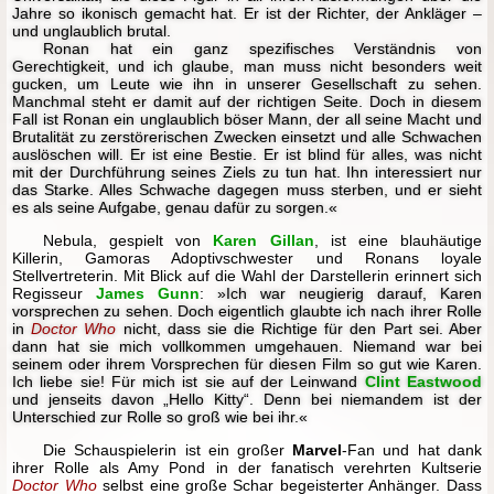
Jahre so ikonisch gemacht hat. Er ist der Richter, der Ankläger –
und unglaublich brutal.
Ronan hat ein ganz spezifisches Verständnis von
Gerechtigkeit, und ich glaube, man muss nicht besonders weit
gucken, um Leute wie ihn in unserer Gesellschaft zu sehen.
Manchmal steht er damit auf der richtigen Seite. Doch in diesem
Fall ist Ronan ein unglaublich böser Mann, der all seine Macht und
Brutalität zu zerstörerischen Zwecken einsetzt und alle Schwachen
auslöschen will. Er ist eine Bestie. Er ist blind für alles, was nicht
mit der Durchführung seines Ziels zu tun hat. Ihn interessiert nur
das Starke. Alles Schwache dagegen muss sterben, und er sieht
es als seine Aufgabe, genau dafür zu sorgen.«
Nebula, gespielt von
Karen Gillan
, ist eine blauhäutige
Killerin, Gamoras Adoptivschwester und Ronans loyale
Stellvertreterin. Mit Blick auf die Wahl der Darstellerin erinnert sich
Regisseur
James Gunn
:
»Ich war neugierig darauf, Karen
vorsprechen zu sehen. Doch eigentlich glaubte ich nach ihrer Rolle
in
Doctor Who
nicht, dass sie die Richtige für den Part sei. Aber
dann hat sie mich vollkommen umgehauen. Niemand war bei
seinem oder ihrem Vorsprechen für diesen Film so gut wie Karen.
Ich liebe sie! Für mich ist sie auf der Leinwand
Clint Eastwood
und jenseits davon „Hello Kitty“. Denn bei niemandem ist der
Unterschied zur Rolle so groß wie bei ihr.«
Die Schauspielerin ist ein großer
Marvel
-Fan und hat dank
ihrer Rolle als Amy Pond in der fanatisch verehrten Kultserie
Doctor Who
selbst eine große Schar begeisterter Anhänger. Dass