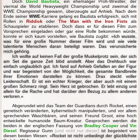
Doch
David Bautista
, ein ehemaliger Profi-Wrestler, der
viermal die World Heavyweight Championship und zweimal die
WWE Championship gewann, überzeugte auf Anhieb. Nach dem
Ende seiner
WWE
-Karriere gelang es Bautista erfolgreich, sich mit
Rollen in
Riddick
oder
The Man with the Iron Fists
als
Schauspieler zu etablieren. Doch dass er für diesen Film zum
Vorsprechen eingeladen oder gar eine Rolle bekommen würde,
konnte er sich kaum vorstellen, wie Bautista zugibt:
»Ich wusste,
was für eine große Nummer dieser Film wird und wie viele
talentierte Menschen daran beteiligt waren. Das verunsicherte
mich gehörig.
Ich wollte auf keinen Fall der große Muskelprotz sein, der sich
am Set die ganze Zeit blöd anstellt. Aber das Drehbuch war
einfach unglaublich gut. Ich fand auf Anhieb Gefallen an der Figur
und war begeistert von der Möglichkeit, die gesamte Bandbreite
ihrer Emotionen darstellen zu können. Drax steckt voller
Leidenschaft. Er ist ein echter Krieger, der aber auch mit einem
großen Schmerz ringt. Sein Herz ist gebrochen. Er lebt einzig und
allein für die Rache und hat darüber den Bezug zu allem anderen
verloren.«
Abgerundet wird das Team der Guardians durch Rocket, einen
genetisch veränderten, kybernetisch manipulierten, und vor allem
sprechenden Waschbären, und seinen Freund Groot, eine hoch
entwickelte humanoide Baum-Kreatur. Gesprochen werden die
beiden in der englischen Fassung von
Bradley Cooper
und
Vin
Diesel
. Regisseur Gunn
(und nicht nur dieser)
ist begeistert von
diesen beiden Wesen:
»Rocket ist nicht unbedingt der glücklichste