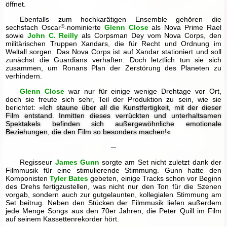
öffnet.
Ebenfalls zum hochkarätigen Ensemble gehören die
sechsfach Oscar
®
-nominierte
Glenn Close
als Nova Prime Rael
sowie
John C. Reilly
als Corpsman Dey vom Nova Corps, den
militärischen Truppen Xandars, die für Recht und Ordnung im
Weltall sorgen. Das Nova Corps ist auf Xandar stationiert und soll
zunächst die Guardians verhaften. Doch letztlich tun sie sich
zusammen, um Ronans Plan der Zerstörung des Planeten zu
verhindern.
Glenn Close
war nur für einige wenige Drehtage vor Ort,
doch sie freute sich sehr, Teil der Produktion zu sein, wie sie
berichtet:
»Ich staune über all die Kunstfertigkeit, mit der dieser
Film entstand. Inmitten dieses verrückten und unterhaltsamen
Spektakels befinden sich außergewöhnliche emotionale
Beziehungen, die den Film so besonders machen!«
─
Regisseur
James Gunn
sorgte am Set nicht zuletzt dank der
Filmmusik für eine stimulierende Stimmung. Gunn hatte den
Komponisten
Tyler Bates
gebeten, einige Tracks schon vor Beginn
des Drehs fertigzustellen, was nicht nur den Ton für die Szenen
vorgab, sondern auch zur gutgelaunten, kollegialen Stimmung am
Set beitrug. Neben den Stücken der Filmmusik liefen außerdem
jede Menge Songs aus den 70er Jahren, die Peter Quill im Film
auf seinem Kassettenrekorder hört.