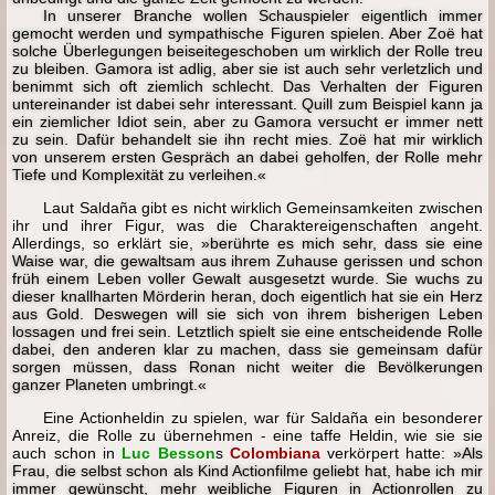
In unserer Branche wollen Schauspieler eigentlich immer
gemocht werden und sympathische Figuren spielen. Aber Zoë hat
solche Überlegungen beiseitegeschoben um wirklich der Rolle treu
zu bleiben. Gamora ist adlig, aber sie ist auch sehr verletzlich und
benimmt sich oft ziemlich schlecht. Das Verhalten der Figuren
untereinander ist dabei sehr interessant. Quill zum Beispiel kann ja
ein ziemlicher Idiot sein, aber zu Gamora versucht er immer nett
zu sein. Dafür behandelt sie ihn recht mies. Zoë hat mir wirklich
von unserem ersten Gespräch an dabei geholfen, der Rolle mehr
Tiefe und Komplexität zu verleihen.«
Laut Saldaña gibt es nicht wirklich Gemeinsamkeiten zwischen
ihr und ihrer Figur, was die Charaktereigenschaften angeht.
Allerdings, so erklärt sie,
»berührte es mich sehr, dass sie eine
Waise war, die gewaltsam aus ihrem Zuhause gerissen und schon
früh einem Leben voller Gewalt ausgesetzt wurde. Sie wuchs zu
dieser knallharten Mörderin heran, doch eigentlich hat sie ein Herz
aus Gold. Deswegen will sie sich von ihrem bisherigen Leben
lossagen und frei sein. Letztlich spielt sie eine entscheidende Rolle
dabei, den anderen klar zu machen, dass sie gemeinsam dafür
sorgen müssen, dass Ronan nicht weiter die Bevölkerungen
ganzer Planeten umbringt.«
Eine Actionheldin zu spielen, war für Saldaña ein besonderer
Anreiz, die Rolle zu übernehmen - eine taffe Heldin, wie sie sie
auch schon in
Luc Besson
s
Colombiana
verkörpert hatte:
»Als
Frau, die selbst schon als Kind Actionfilme geliebt hat, habe ich mir
immer gewünscht, mehr weibliche Figuren in Actionrollen zu