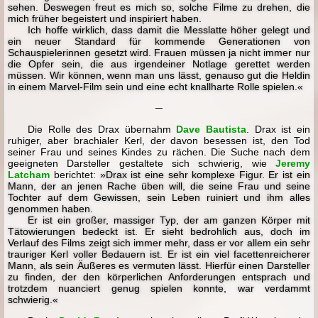
sehen. Deswegen freut es mich so, solche Filme zu drehen, die
mich früher begeistert und inspiriert haben.
Ich hoffe wirklich, dass damit die Messlatte höher gelegt und
ein neuer Standard für kommende Generationen von
Schauspielerinnen gesetzt wird. Frauen müssen ja nicht immer nur
die Opfer sein, die aus irgendeiner Notlage gerettet werden
müssen. Wir können, wenn man uns lässt, genauso gut die Heldin
in einem Marvel-Film sein und eine echt knallharte Rolle spielen.«
─
Die Rolle des Drax übernahm
Dave Bautista
. Drax ist ein
ruhiger, aber brachialer Kerl, der davon besessen ist, den Tod
seiner Frau und seines Kindes zu rächen. Die Suche nach dem
geeigneten Darsteller gestaltete sich schwierig, wie
Jeremy
Latcham
berichtet:
»Drax ist eine sehr komplexe Figur. Er ist ein
Mann, der an jenen Rache üben will, die seine Frau und seine
Tochter auf dem Gewissen, sein Leben ruiniert und ihm alles
genommen haben.
Er ist ein großer, massiger Typ, der am ganzen Körper mit
Tätowierungen bedeckt ist. Er sieht bedrohlich aus, doch im
Verlauf des Films zeigt sich immer mehr, dass er vor allem ein sehr
trauriger Kerl voller Bedauern ist. Er ist ein viel facettenreicherer
Mann, als sein Äußeres es vermuten lässt. Hierfür einen Darsteller
zu finden, der den körperlichen Anforderungen entsprach und
trotzdem nuanciert genug spielen konnte, war verdammt
schwierig.«