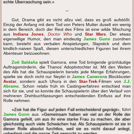
echte Überraschung sein.«
─
Gut, Drama gibt es nicht allzu viel, dass es groß aufstößt.
Einzig der Anfang mit dem Tod von Peters Mutter duselt ein wenig
in dem Bereich, doch der Rest des Films ist eine wilde Mischung
aus
Indiana Jones
,
Doctor Who
und
Star Wars
. Der etwas
eigenwillige Humor, den man eindeutig
James Gunn
zuordnen
kann, besteht aus verbalen Anspielungen, Slapstick und dem
kindlich-naiven Spaß, diesen unterschiedlichen Figuren bei ihrem
Abenteuer beizuwohnen.
Zoë Saldaña
spielt Gamora, eine Tod bringende grünhäutige
Auftragsmörderin, die Thanos’ Adoptivtochter ist. Mit den Weiten
des Alls hat die Schauspielerin bereits jede Menge Erfahrungen,
spielte sie doch nicht nur Neytiri in
James Cameron
s Blockbuster
Avatar
, sondern auch Uhura in den
Star-Trek
-Filmen von
J.J.
Abrams
. Schon relativ früh im Castingverfahren entschied man
sich für sie, und so konnte die Schauspielerin über den Verlauf von
mehreren Drehbuchfassungen entscheidenden Einfluss auf ihre
Rolle nehmen.
»Zoë hat die Figur auf jeden Fall entscheidend geprägt«
, führt
James Gunn
aus.
»Gemeinsam haben wir viel an der Rolle der
Gamora gefeilt, um aus ihr eine starke Frau zu machen, die aber
gleichzeitig auch viele Schwächen hat. Als Schauspielerin ist sie in
dieser Rolle absolut furchtlos, weil sie es nicht darauf anlegt,
unbedingt und die ganze Zeit gemocht zu werden.