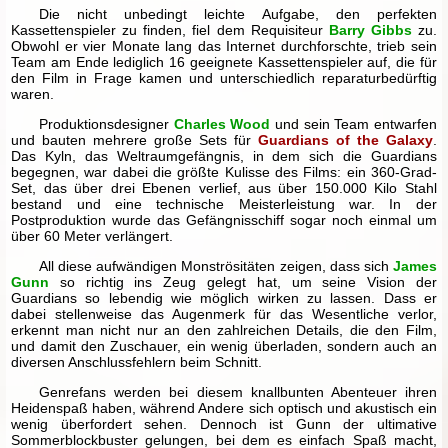
Die nicht unbedingt leichte Aufgabe, den perfekten
Kassettenspieler zu finden, fiel dem Requisiteur
Barry Gibbs
zu.
Obwohl er vier Monate lang das Internet durchforschte, trieb sein
Team am Ende lediglich 16 geeignete Kassettenspieler auf, die für
den Film in Frage kamen und unterschiedlich reparaturbedürftig
waren.
Produktionsdesigner
Charles Wood
und sein Team entwarfen
und bauten mehrere große Sets für
Guardians of the Galaxy
.
Das Kyln, das Weltraumgefängnis, in dem sich die Guardians
begegnen, war dabei die größte Kulisse des Films: ein 360-Grad-
Set, das über drei Ebenen verlief, aus über 150.000 Kilo Stahl
bestand und eine technische Meisterleistung war. In der
Postproduktion wurde das Gefängnisschiff sogar noch einmal um
über 60 Meter verlängert.
All diese aufwändigen Monströsitäten zeigen, dass sich
James
Gunn
so richtig ins Zeug gelegt hat, um seine Vision der
Guardians so lebendig wie möglich wirken zu lassen. Dass er
dabei stellenweise das Augenmerk für das Wesentliche verlor,
erkennt man nicht nur an den zahlreichen Details, die den Film,
und damit den Zuschauer, ein wenig überladen, sondern auch an
diversen Anschlussfehlern beim Schnitt.
Genrefans werden bei diesem knallbunten Abenteuer ihren
Heidenspaß haben, während Andere sich optisch und akustisch ein
wenig überfordert sehen. Dennoch ist Gunn der ultimative
Sommerblockbuster gelungen, bei dem es einfach Spaß macht,