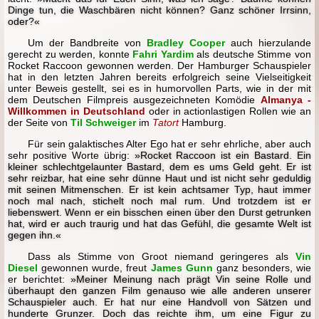
Dinge tun, die Waschbären nicht können? Ganz schöner Irrsinn,
oder?«
Um der Bandbreite von
Bradley Cooper
auch hierzulande
gerecht zu werden, konnte
Fahri Yardim
als deutsche Stimme von
Rocket Raccoon gewonnen werden. Der Hamburger Schauspieler
hat in den letzten Jahren bereits erfolgreich seine Vielseitigkeit
unter Beweis gestellt, sei es in humorvollen Parts, wie in der mit
dem Deutschen Filmpreis ausgezeichneten Komödie
Almanya -
Willkommen in Deutschland
oder in actionlastigen Rollen wie an
der Seite von
Til Schweiger
im
Tatort
Hamburg.
Für sein galaktisches Alter Ego hat er sehr ehrliche, aber auch
sehr positive Worte übrig:
»Rocket Raccoon ist ein Bastard. Ein
kleiner schlechtgelaunter Bastard, dem es ums Geld geht. Er ist
sehr reizbar, hat eine sehr dünne Haut und ist nicht sehr geduldig
mit seinen Mitmenschen. Er ist kein achtsamer Typ, haut immer
noch mal nach, stichelt noch mal rum. Und trotzdem ist er
liebenswert. Wenn er ein bisschen einen über den Durst getrunken
hat, wird er auch traurig und hat das Gefühl, die gesamte Welt ist
gegen ihn.«
Dass als Stimme von Groot niemand geringeres als
Vin
Diesel
gewonnen wurde, freut
James Gunn
ganz besonders, wie
er berichtet:
»Meiner Meinung nach prägt Vin seine Rolle und
überhaupt den ganzen Film genauso wie alle anderen unserer
Schauspieler auch. Er hat nur eine Handvoll von Sätzen und
hunderte Grunzer. Doch das reichte ihm, um eine Figur zu