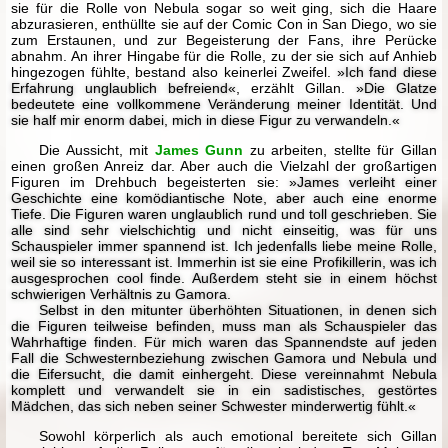
sie für die Rolle von Nebula sogar so weit ging, sich die Haare
abzurasieren, enthüllte sie auf der Comic Con in San Diego, wo sie
zum Erstaunen, und zur Begeisterung der Fans, ihre Perücke
abnahm. An ihrer Hingabe für die Rolle, zu der sie sich auf Anhieb
hingezogen fühlte, bestand also keinerlei Zweifel.
»Ich fand diese
Erfahrung unglaublich befreiend«
, erzählt Gillan.
»Die Glatze
bedeutete eine vollkommene Veränderung meiner Identität. Und
sie half mir enorm dabei, mich in diese Figur zu verwandeln.«
Die Aussicht, mit
James Gunn
zu arbeiten, stellte für Gillan
einen großen Anreiz dar. Aber auch die Vielzahl der großartigen
Figuren im Drehbuch begeisterten sie:
»James verleiht einer
Geschichte eine komödiantische Note, aber auch eine enorme
Tiefe. Die Figuren waren unglaublich rund und toll geschrieben. Sie
alle sind sehr vielschichtig und nicht einseitig, was für uns
Schauspieler immer spannend ist. Ich jedenfalls liebe meine Rolle,
weil sie so interessant ist. Immerhin ist sie eine Profikillerin, was ich
ausgesprochen cool finde. Außerdem steht sie in einem höchst
schwierigen Verhältnis zu Gamora.
Selbst in den mitunter überhöhten Situationen, in denen sich
die Figuren teilweise befinden, muss man als Schauspieler das
Wahrhaftige finden. Für mich waren das Spannendste auf jeden
Fall die Schwesternbeziehung zwischen Gamora und Nebula und
die Eifersucht, die damit einhergeht. Diese vereinnahmt Nebula
komplett und verwandelt sie in ein sadistisches, gestörtes
Mädchen, das sich neben seiner Schwester minderwertig fühlt.«
Sowohl körperlich als auch emotional bereitete sich Gillan