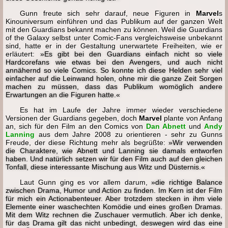
Gunn freute sich sehr darauf, neue Figuren in
Marvel
s
Kinouniversum einführen und das Publikum auf der ganzen Welt
mit den Guardians bekannt machen zu können. Weil die Guardians
of the Galaxy selbst unter Comic-Fans vergleichsweise unbekannt
sind, hatte er in der Gestaltung unerwartete Freiheiten, wie er
erläutert:
»Es gibt bei den Guardians einfach nicht so viele
Hardcorefans wie etwas bei den Avengers, und auch nicht
annähernd so viele Comics. So konnte ich diese Helden sehr viel
einfacher auf die Leinwand holen, ohne mir die ganze Zeit Sorgen
machen zu müssen, dass das Publikum womöglich andere
Erwartungen an die Figuren hatte.«
Es hat im Laufe der Jahre immer wieder verschiedene
Versionen der Guardians gegeben, doch
Marvel
plante von Anfang
an, sich für den Film an den Comics von
Dan Abnett
und
Andy
Lanning
aus dem Jahre 2008 zu orientieren - sehr zu Gunns
Freude, der diese Richtung mehr als begrüßte:
»Wir verwenden
die Charaktere, wie Abnett und Lanning sie damals entworfen
haben. Und natürlich setzen wir für den Film auch auf den gleichen
Tonfall, diese interessante Mischung aus Witz und Düsternis.«
Laut Gunn ging es vor allem darum,
»die richtige Balance
zwischen Drama, Humor und Action zu finden. Im Kern ist der Film
für mich ein Actionabenteuer. Aber trotzdem stecken in ihm viele
Elemente einer waschechten Komödie und eines großen Dramas.
Mit dem Witz rechnen die Zuschauer vermutlich. Aber ich denke,
für das Drama gilt das nicht unbedingt, deswegen wird das eine