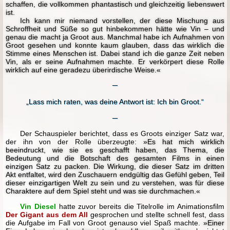
schaffen, die vollkommen phantastisch und gleichzeitig liebenswert
ist.
Ich kann mir niemand vorstellen, der diese Mischung aus
Schroffheit und Süße so gut hinbekommen hätte wie Vin – und
genau die macht ja Groot aus. Manchmal habe ich Aufnahmen von
Groot gesehen und konnte kaum glauben, dass das wirklich die
Stimme eines Menschen ist. Dabei stand ich die ganze Zeit neben
Vin, als er seine Aufnahmen machte. Er verkörpert diese Rolle
wirklich auf eine geradezu überirdische Weise.«
─
„Lass mich raten, was deine Antwort ist: Ich bin Groot.“
─
Der Schauspieler berichtet, dass es Groots einziger Satz war,
der ihn von der Rolle überzeugte:
»Es hat mich wirklich
beeindruckt, wie sie es geschafft haben, das Thema, die
Bedeutung und die Botschaft des gesamten Films in einen
einzigen Satz zu packen. Die Wirkung, die dieser Satz im dritten
Akt entfaltet, wird den Zuschauern endgültig das Gefühl geben, Teil
dieser einzigartigen Welt zu sein und zu verstehen, was für diese
Charaktere auf dem Spiel steht und was sie durchmachen.«
Vin Diesel
hatte zuvor bereits die Titelrolle im Animationsfilm
Der Gigant aus dem All
gesprochen und stellte schnell fest, dass
die Aufgabe im Fall von Groot genauso viel Spaß machte.
»Einer