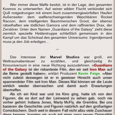
Wer immer diese Waffe besitzt, ist in der Lage, den gesamten
Kosmos zu unterwerfen. Auf seiner wilden Flucht verbündet sich
Quill notgedrungen mit einem bunt zusammengewürfelten Haufen
Außenseiter: dem waffenschwingenden Waschbären Rocket
Racoon, dem intelligenten Baummenschen Groot, der ebenso
rätselhaften wie tödlichen Gamora und dem raffinierten Drax, der
Zerstörer. Unter dem Namen „Guardians of the Galaxy“ zieht diese
ziemlich spezielle Heldentruppe schließlich gemeinsam in den
Kampf um das Schicksal des gesamten Universums. Irgendjemand
muss ja den Job erledigen...
─
Das Interesse der
Marvel Studios
war groß, ein
Weltraumabenteuer zu erzählen, und gleichzeitig ihr
Kinouniversum in eine neue Richtung auszudehnen.
»
Guardians
of the Galaxy
ist der riskanteste Film, den wir seit
Iron Man
auf
die Beine gestellt haben«
, erklärt Produzent
Kevin Feige
.
»Aber
nicht zuletzt deswegen ist er in gewisser Hinsicht auch unser
spannendster Film seit Iron Man. Dieses Mal können wir die Leute
wirklich wieder überraschen und damit auch Erwartungen
übertreffen.
Als ich ein Kind war und ins Kino ging, hatte ich von den
Figuren, die es dort auf der Leinwand zu sehen gab, noch nie
vorher gehört: Indiana Jones, Marty McFly, die Gremlins. Bei uns
basieren die Geschichte und Figuren natürlich auf den großartigen
Comicbüchern. Doch weil in diesem Fall nicht allzu viele Zuschauer
diese kennen, konnten wir auch mit einer ganz neuen Originalität