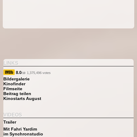
LINKS
8.0
1,375,496 votes
/10
Bildergalerie
Kinofinder
Filmseite
Beitrag teilen
Kinostarts August
VIDEOS
Trailer
Mit Fahri Yardim
im Synchronstudio