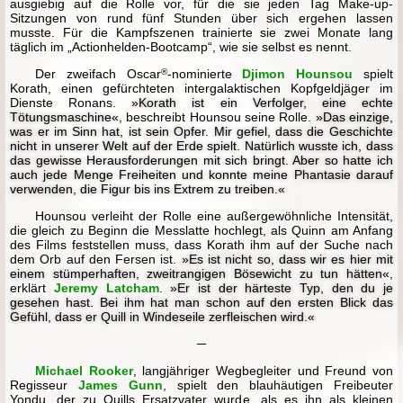
ausgiebig auf die Rolle vor, für die sie jeden Tag Make-up-
Sitzungen von rund fünf Stunden über sich ergehen lassen
musste. Für die Kampfszenen trainierte sie zwei Monate lang
täglich im „Actionhelden-Bootcamp“, wie sie selbst es nennt.
Der zweifach Oscar
®
-nominierte
Djimon Hounsou
spielt
Korath, einen gefürchteten intergalaktischen Kopfgeldjäger im
Dienste Ronans.
»Korath ist ein Verfolger, eine echte
Tötungsmaschine«
, beschreibt Hounsou seine Rolle.
»Das einzige,
was er im Sinn hat, ist sein Opfer. Mir gefiel, dass die Geschichte
nicht in unserer Welt auf der Erde spielt. Natürlich wusste ich, dass
das gewisse Herausforderungen mit sich bringt. Aber so hatte ich
auch jede Menge Freiheiten und konnte meine Phantasie darauf
verwenden, die Figur bis ins Extrem zu treiben.«
Hounsou verleiht der Rolle eine außergewöhnliche Intensität,
die gleich zu Beginn die Messlatte hochlegt, als Quinn am Anfang
des Films feststellen muss, dass Korath ihm auf der Suche nach
dem Orb auf den Fersen ist.
»Es ist nicht so, dass wir es hier mit
einem stümperhaften, zweitrangigen Bösewicht zu tun hätten«
,
erklärt
Jeremy Latcham
.
»Er ist der härteste Typ, den du je
gesehen hast. Bei ihm hat man schon auf den ersten Blick das
Gefühl, dass er Quill in Windeseile zerfleischen wird.«
─
Michael Rooker
, langjähriger Wegbegleiter und Freund von
Regisseur
James Gunn
, spielt den blauhäutigen Freibeuter
Yondu, der zu Quills Ersatzvater wurde, als es ihn als kleinen