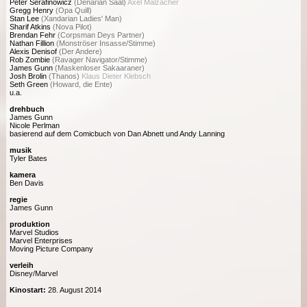
Peter Serafinowicz
(Denarian Saal)
Axel Malzacher
Gregg Henry
(Opa Quill)
Stan Lee
(Xandarian Ladies' Man)
Sharif Atkins
(Nova Pilot)
Brendan Fehr
(Corpsman Deys Partner)
Nathan Fillion
(Monströser Insasse/Stimme)
Alexis Denisof
(Der Andere)
Rob Zombie
(Ravager Navigator/Stimme)
James Gunn
(Maskenloser Sakaaraner)
Josh Brolin
(Thanos)
Klaus Dieter Klebsch
Seth Green
(Howard, die Ente)
u.a.
drehbuch
James Gunn
Nicole Perlman
basierend auf dem Comicbuch von Dan Abnett und Andy Lanning
musik
Tyler Bates
kamera
Ben Davis
regie
James Gunn
produktion
Marvel Studios
Marvel Enterprises
Moving Picture Company
verleih
Disney/Marvel
Kinostart:
28. August 2014