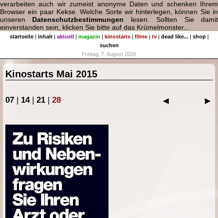
verarbeiten auch wir zumeist anonyme Daten und schenken Ihrem
Browser ein paar Kekse. Welche Sorte wir hinterlegen, können Sie in
unseren
Datenschutzbestimmungen
lesen. Sollten Sie dami
einverstanden sein, klicken Sie bitte auf das Krümelmonster...
startseite
|
inhalt
|
aktuell
|
magazin
|
kinostarts
|
filme
|
tv
|
dead like...
|
shop
|
suchen
Freitag, 7. August 2026
Kinostarts Mai 2015
07
|
14
|
21
|
28
◄
►