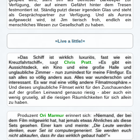
Verfügung, der auf einem Gefährt hinter dem Tresen
festmontiert ist. Ständig putzt dieser irgendein Glas und steht
als Gesprächspartner zur Verfügung. Und als Aurora
aufgeweckt wird, ist Jim tierisch froh, endlich ein
menschliches Wesen zur Gesellschaft zu haben.
»Live a little!«
»Das Schiff ist wirklich luxuriös, fast wie ein
Kreuzfahrtschiff«
, sagt
Chris Pratt
.
»Es gibt ein
Aussichtsdeck, ein Kino und eine große Halle und
unglaubliche Zimmer - nun zumindest für meine Filmfigur. Es
sah alles so völlig anders aus. Alles war wunderschön und
interessant. Es war mal eine völlig andere Filmatmosphäre.«
Und dieses unglaubliche Filmset wirkt für den Zuschauenden
auf der großen Leinwand genauso riesig - aber auch ein
wenig gruselig, all die riesigen Räumlichkeiten für sich allein
zu haben.
Produzent
Ori Marmur
erinnert sich:
»Niemand, der bei
dem Film mitgewirkt hat, hat jemals etwas Ähnliches als diese
Sets gesehen. Einer kam und meinte:
„Die Leute werden
denken, euer Set ist computergeneriert. Sie werden euch
nicht abkaufen, dass ihr das wirklich gebaut habt!“
«