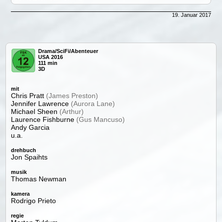
19. Januar 2017
Drama/SciFi/Abenteuer
USA 2016
111 min
3D
mit
Chris Pratt
(James Preston)
Jennifer Lawrence
(Aurora Lane)
Michael Sheen
(Arthur)
Laurence Fishburne
(Gus Mancuso)
Andy Garcia
u.a.
drehbuch
Jon Spaihts
musik
Thomas Newman
kamera
Rodrigo Prieto
regie