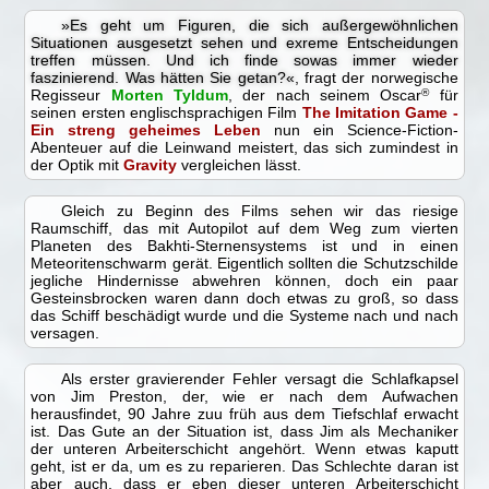
»Es geht um Figuren, die sich außergewöhnlichen
Situationen ausgesetzt sehen und exreme Entscheidungen
treffen müssen. Und ich finde sowas immer wieder
faszinierend. Was hätten Sie getan?«
, fragt der norwegische
Regisseur
Morten Tyldum
, der nach seinem Oscar
®
für
seinen ersten englischsprachigen Film
The Imitation Game -
Ein streng geheimes Leben
nun ein Science-Fiction-
Abenteuer auf die Leinwand meistert, das sich zumindest in
der Optik mit
Gravity
vergleichen lässt.
Gleich zu Beginn des Films sehen wir das riesige
Raumschiff, das mit Autopilot auf dem Weg zum vierten
Planeten des Bakhti-Sternensystems ist und in einen
Meteoritenschwarm gerät. Eigentlich sollten die Schutzschilde
jegliche Hindernisse abwehren können, doch ein paar
Gesteinsbrocken waren dann doch etwas zu groß, so dass
das Schiff beschädigt wurde und die Systeme nach und nach
versagen.
Als erster gravierender Fehler versagt die Schlafkapsel
von Jim Preston, der, wie er nach dem Aufwachen
herausfindet, 90 Jahre zuu früh aus dem Tiefschlaf erwacht
ist. Das Gute an der Situation ist, dass Jim als Mechaniker
der unteren Arbeiterschicht angehört. Wenn etwas kaputt
geht, ist er da, um es zu reparieren. Das Schlechte daran ist
aber auch, dass er eben dieser unteren Arbeiterschicht