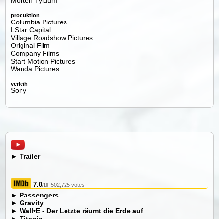
Morten Tyldum
produktion
Columbia Pictures
LStar Capital
Village Roadshow Pictures
Original Film
Company Films
Start Motion Pictures
Wanda Pictures
verleih
Sony
►
Trailer
7.0
502,725 votes
/10
►
Passengers
►
Gravity
►
Wall•E - Der Letzte räumt die Erde auf
►
Titanic