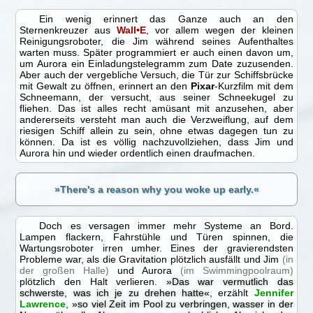
Ein wenig erinnert das Ganze auch an den
Sternenkreuzer aus
Wall•E
, vor allem wegen der kleinen
Reinigungsroboter, die Jim während seines Aufenthaltes
warten muss. Später programmiert er auch einen davon um,
um Aurora ein Einladungstelegramm zum Date zuzusenden.
Aber auch der vergebliche Versuch, die Tür zur Schiffsbrücke
mit Gewalt zu öffnen, erinnert an den
Pixar
-Kurzfilm mit dem
Schneemann, der versucht, aus seiner Schneekugel zu
fliehen. Das ist alles recht amüsant mit anzusehen, aber
andererseits versteht man auch die Verzweiflung, auf dem
riesigen Schiff allein zu sein, ohne etwas dagegen tun zu
können. Da ist es völlig nachzuvollziehen, dass Jim und
Aurora hin und wieder ordentlich einen draufmachen.
»There's a reason why you woke up early.«
Doch es versagen immer mehr Systeme an Bord.
Lampen flackern, Fahrstühle und Türen spinnen, die
Wartungsroboter irren umher. Eines der gravierendsten
Probleme war, als die Gravitation plötzlich ausfällt und Jim
(in
der großen Halle)
und Aurora
(im Swimmingpoolraum)
plötzlich den Halt verlieren.
»Das war vermutlich das
schwerste, was ich je zu drehen hatte«
, erzählt
Jennifer
Lawrence
,
»so viel Zeit im Pool zu verbringen, wasser in der