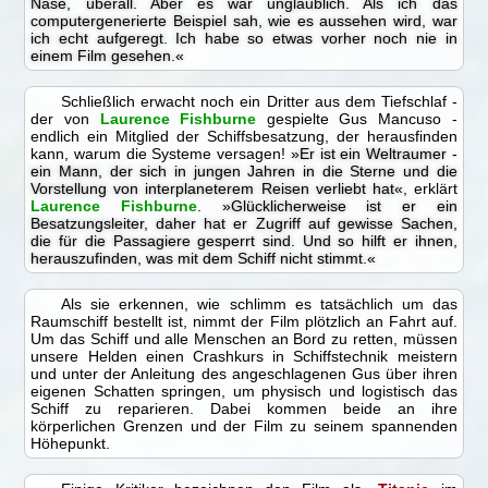
Nase, überall. Aber es war unglaublich. Als ich das
computergenerierte Beispiel sah, wie es aussehen wird, war
ich echt aufgeregt. Ich habe so etwas vorher noch nie in
einem Film gesehen.«
Schließlich erwacht noch ein Dritter aus dem Tiefschlaf -
der von
Laurence Fishburne
gespielte Gus Mancuso -
endlich ein Mitglied der Schiffsbesatzung, der herausfinden
kann, warum die Systeme versagen!
»Er ist ein Weltraumer -
ein Mann, der sich in jungen Jahren in die Sterne und die
Vorstellung von interplaneterem Reisen verliebt hat«
, erklärt
Laurence Fishburne
.
»Glücklicherweise ist er ein
Besatzungsleiter, daher hat er Zugriff auf gewisse Sachen,
die für die Passagiere gesperrt sind. Und so hilft er ihnen,
herauszufinden, was mit dem Schiff nicht stimmt.«
Als sie erkennen, wie schlimm es tatsächlich um das
Raumschiff bestellt ist, nimmt der Film plötzlich an Fahrt auf.
Um das Schiff und alle Menschen an Bord zu retten, müssen
unsere Helden einen Crashkurs in Schiffstechnik meistern
und unter der Anleitung des angeschlagenen Gus über ihren
eigenen Schatten springen, um physisch und logistisch das
Schiff zu reparieren. Dabei kommen beide an ihre
körperlichen Grenzen und der Film zu seinem spannenden
Höhepunkt.