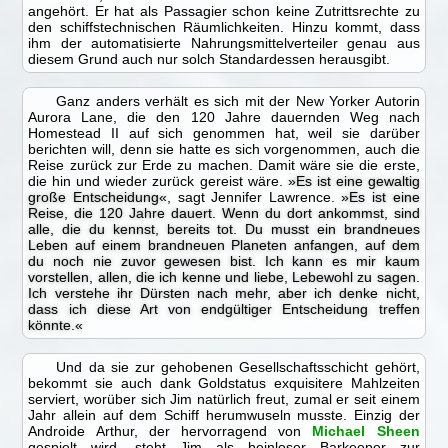
angehört. Er hat als Passagier schon keine Zutrittsrechte zu
den schiffstechnischen Räumlichkeiten. Hinzu kommt, dass
ihm der automatisierte Nahrungsmittelverteiler genau aus
diesem Grund auch nur solch Standardessen herausgibt.
Ganz anders verhält es sich mit der New Yorker Autorin
Aurora Lane, die den 120 Jahre dauernden Weg nach
Homestead II auf sich genommen hat, weil sie darüber
berichten will, denn sie hatte es sich vorgenommen, auch die
Reise zurück zur Erde zu machen. Damit wäre sie die erste,
die hin und wieder zurück gereist wäre.
»Es ist eine gewaltig
große Entscheidung«
, sagt Jennifer Lawrence.
»Es ist eine
Reise, die 120 Jahre dauert. Wenn du dort ankommst, sind
alle, die du kennst, bereits tot. Du musst ein brandneues
Leben auf einem brandneuen Planeten anfangen, auf dem
du noch nie zuvor gewesen bist. Ich kann es mir kaum
vorstellen, allen, die ich kenne und liebe, Lebewohl zu sagen.
Ich verstehe ihr Dürsten nach mehr, aber ich denke nicht,
dass ich diese Art von endgültiger Entscheidung treffen
könnte.«
Und da sie zur gehobenen Gesellschaftsschicht gehört,
bekommt sie auch dank Goldstatus exquisitere Mahlzeiten
serviert, worüber sich Jim natürlich freut, zumal er seit einem
Jahr allein auf dem Schiff herumwuseln musste. Einzig der
Androide Arthur, der hervorragend von
Michael Sheen
gespielt wird, steht Jim als beinloser Barkeeper zur