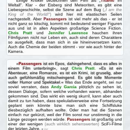
Einige Kritiker bezeichnen den Film als „
Titanic
im
Weltall“. Klar - der Eisberg sind Meteoriten, es gibt eine
Liebesgeschichte, selbst die Szene auf dem Bug
(
„I am the
King of the World!“
)
wird hier mit elastischen Seilen
nachgestellt. Aber
Passengers
ist viel mehr als das - er ist
nicht ganz so kitschig, kommt mit bedeutend weniger Figuren
aus und ist in allen Aspekten großartige Science Fiction.
Chris Pratt
und
Jennifer Lawrence
hauchen ihren
Filmfiguren nicht nur Leben ein, auch sind deren Charaktere
so ausgefeilt, dass man sich in sie hineinversetzen kann.
Auch die Chemie der beiden stimmt - vor wie auch hinter der
Kamera.
»
Passengers
ist ein Epos, dahingehend, dass es alles in
einem Film unterbringt«
, sagt
Chris Pratt
.
»Es ist ein
Abenteuer, eine Romanze, es ist ein Krimi, ist gruselig, aber
auch gefühlsmäßig mitschwingend. Es gibt tolle Momente
voller Humor und Spektakel.«
Was das Ende angeht, sei nur
soviel verraten, dass
Andy Garcia
plötzlich zu sehen ist,
dessen Dialoge, sofern welche vorhanden waren, abhanden
gekommen sind. Das wirkt ein wenig skurril, kann aber auch
damit zu tun haben, dass spekulativerweise eine Fortsetzung
geplant sein könnte bzw. man sich eine Schiffsluke
diesbezüglich aufhalten wollte. Oder man hat die Szenen
einfach nur gekürzt, weil der Film sonst nur unstimmig in die
Länge gezogen werden würde.
Passengers
ist großartig und
einer der wenigen
(auch wirklich sehenswerten)
SciFi-Filme
der letzten Jahre.
■ mz