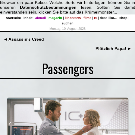
Browser ein paar Kekse. Welche Sorte wir hinterlegen, können Sie in
unseren
Datenschutzbestimmungen
lesen. Sollten Sie dami
einverstanden sein, klicken Sie bitte auf das Krümelmonster...
startseite
|
inhalt
|
aktuell
|
magazin
|
kinostarts
|
filme
|
tv
|
dead like...
|
shop
|
suchen
Montag, 10. August 2026
◄ Assassin's Creed
Plötzlich Papa! ►
Passengers