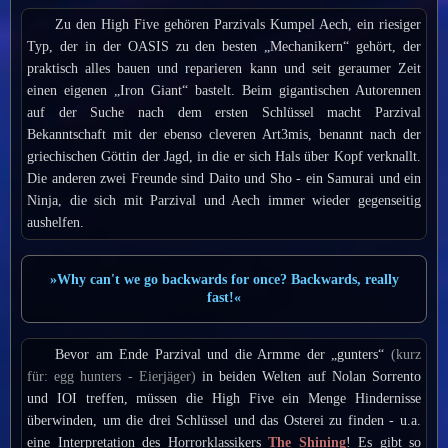
Zu den High Five gehören Parzivals Kumpel Aech, ein riesiger
Typ, der in der OASIS zu den besten „Mechanikern“ gehört, der
praktisch alles bauen und reparieren kann und seit geraumer Zeit
einen eigenen „Iron Giant“ bastelt. Beim gigantischen Autorennen
auf der Suche nach dem ersten Schlüssel macht Parzival
Bekanntschaft mit der ebenso cleveren Art3mis, benannt nach der
griechischen Göttin der Jagd, in die er sich Hals über Kopf verknallt.
Die anderen zwei Freunde sind Daito und Sho - ein Samurai und ein
Ninja, die sich mit Parzival und Aech immer wieder gegenseitig
aushelfen.
»Why can't we go backwards for once? Backwards, really
fast!«
Bevor am Ende Parzival und die Armme der „gunters“
(kurz
für: egg hunters - Eierjäger)
in beiden Welten auf Nolan Sorrento
und IOI treffen, müssen die High Five ein Menge Hindernisse
überwinden, um die drei Schlüssel und das Osterei zu finden - u.a.
eine Interpretation des Horrorklassikers
The Shining
! Es gibt so