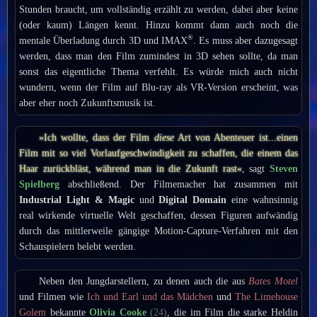
Stunden braucht, um vollständig erzählt zu werden, dabei aber keine
(oder kaum) Längen kennt. Hinzu kommt dann auch noch die
®
mentale Überladung durch 3D und IMAX
. Es muss aber dazugesagt
werden, dass man den Film zumindest in 3D sehen sollte, da man
sonst das eigentliche Thema verfehlt. Es würde mich auch nicht
wundern, wenn der Film auf Blu-ray als VR-Version erscheint, was
aber eher noch Zukunftsmusik ist.
»Ich wollte, dass der Film
diese
Art von Abenteuer ist...einen
Film mit so viel Vorlaufgeschwindigkeit zu schaffen, die einem das
Haar zurückbläst, während man in die Zukunft rast«
, sagt
Steven
Spielberg
abschließend. Der Filmemacher hat zusammen mit
Industrial Light & Magic
und
Digital Domain
eine wahnsinnig
real wirkende virtuelle Welt geschaffen, dessen Figuren aufwändig
durch das mittlerweile gängige Motion-Capture-Verfahren mit den
Schauspielern belebt werden.
Neben den Jungdarstellern, zu denen auch die aus
Bates Motel
und Filmen wie
Ich und Earl und das Mädchen
und
The Limehouse
Golem
bekannte
Olivia Cooke
(24)
, die im Film die starke Heldin