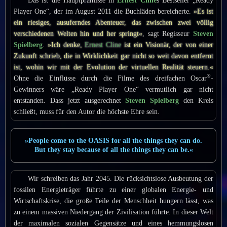
Das ist die Hauptprämisse in
Ernest Cline
s Bestseller „Ready
Player One“, der im August 2011 die Buchläden bereicherte.
»Es ist
ein riesiges, ausuferndes Abenteuer, das zwischen zwei völlig
verschiedenen Welten hin und her springt«
, sagt Regisseur
Steven
Spielberg
.
»Ich denke,
Ernest Cline
ist ein Visionär, der von einer
Zukunft schrieb, die in Wirklichkeit gar nicht so weit davon entfernt
ist, wohin wir mit der Evolution der virtuellen Realität steuern.«
®
Ohne die Einflüsse durch die Filme des dreifachen Oscar
-
Gewinners wäre „Ready Player One“ vermutlich gar nicht
entstanden. Dass jetzt ausgerechnet
Steven Spielberg
den Kreis
schließt, muss für den Autor die höchste Ehre sein.
»People come to the OASIS for all the things they can do.
But they stay because of all the things they can be.«
Wir schreiben das Jahr 2045. Die rücksichtslose Ausbeutung der
fossilen Energieträger führte zu einer globalen Energie- und
Wirtschaftskrise, die große Teile der Menschheit hungern lässt, was
zu einem massiven Niedergang der Zivilisation führte. In dieser Welt
der maximalen sozialen Gegensätze und eines hemmungslosen