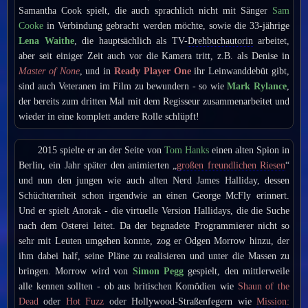
Samantha Cook spielt, die auch sprachlich nicht mit Sänger
Sam
Cooke
in Verbindung gebracht werden möchte, sowie die 33-jährige
Lena Waithe
, die hauptsächlich als TV-
Drehbuchautorin
arbeitet,
aber seit einiger Zeit auch vor die Kamera tritt, z.B. als Denise in
Master of None
, und in
Ready Player One
ihr Leinwanddebüt gibt,
sind auch Veteranen im Film zu bewundern - so wie
Mark Rylance
,
der bereits zum dritten Mal mit dem Regisseur zusammenarbeitet und
wieder in eine komplett andere Rolle schlüpft!
2015 spielte er an der Seite von
Tom Hanks
einen alten Spion in
Berlin, ein Jahr später den animierten „
großen freundlichen Riesen
“
und nun den jungen wie auch alten Nerd James Halliday, dessen
Schüchternheit schon irgendwie an einen George McFly erinnert.
Und er spielt Anorak - die virtuelle Version Hallidays, die die Suche
nach dem Osterei leitet. Da der begnadete Programmierer nicht so
sehr mit Leuten umgehen konnte, zog er Odgen Morrow hinzu, der
ihm dabei half, seine Pläne zu realisieren und unter die Massen zu
bringen. Morrow wird von
Simon Pegg
gespielt, den mittlerweile
alle kennen sollten - ob aus britischen Komödien wie
Shaun of the
Dead
oder
Hot Fuzz
oder Hollywood-Straßenfegern wie
Mission: