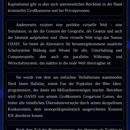
Kapitalismus gibt es aber auch unermesslichen Reichtum in der Hand
krimineller Großkonzerne und bei Privatpersonen.
Andererseits existiert eine perfekte virtuelle Welt - eine
Simulation, in der die Grenzen der Geografie, der Gesetze und auch
der Identität aufgehoben sind. Diese virtuelle Welt trägt den Namen
OASIS
. Sie bietet als Alternative für heruntergekommene staatliche
Schulsysteme Bildung und Wissen für alle, Unterhaltung und
Computerspiele, aber auch ein paralleles Währungs- und
Wirtschaftssystem, das nahtlos in die reale Welt übertragbar ist.
Sie wurde von dem aus einfachen Verhältnissen stammenden
Nerd James Halliday, einem Fan der Popkultur der 80er Jahre,
programmiert, der damit ein Milliardenvermögen machte. Betrieben
wird die OASIS von seinem Großkonzern Gregarious Games, der
bisher alle feindlichen Übernahmeversuche durch seinen skrupellosen
Konkurrenten, dem monopolkapitalistisch ausgerichteten Konzern
IOI
abwehren konnte.
Nach dem Tod des Programmierers, der übrigens als Trekkie in