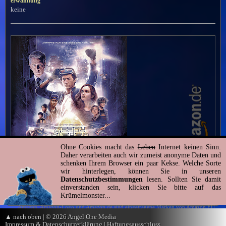
erwähnung
keine
Ohne Cookies macht das
Leben
Internet keinen Sinn.
Daher verarbeiten auch wir zumeist anonyme Daten und
schenken Ihrem Browser ein paar Kekse. Welche Sorte
wir hinterlegen, können Sie in unseren
Datenschutzbestimmungen
lesen. Sollten Sie damit
einverstanden sein, klicken Sie bitte auf das
Krümelmonster...
Amazon, Amazon-Logo und Amazon.de sind eingetragene Marken von Amazon EU
S.à.r.l. und verbundenen Unternehmen.
▲ nach oben
| © 2026 Angel One Media
Impressum & Datenschutzerklärung
|
Haftungsausschluss