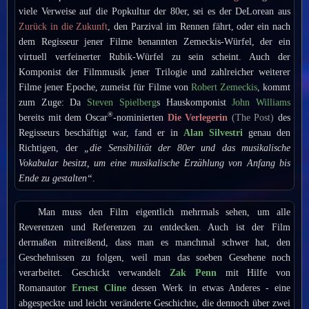
viele Verweise auf die Popkultur der 80er, sei es der DeLorean aus
Zurück in die Zukunft
, den Parzival im Rennen fährt, oder ein nach
dem Regisseur jener Filme benannten Zemeckis-Würfel, der ein
virtuell verfeinerter Rubik-Würfel zu sein scheint. Auch der
Komponist der Filmmusik jener Trilogie und zahlreicher weiterer
Filme jener Epoche, zumeist für Filme von
Robert Zemeckis
, kommt
zum Zuge: Da
Steven Spielberg
s Hauskomponist
John Williams
®
bereits mit dem Oscar
-nominierten
Die Verlegerin
(The Post)
des
Regisseurs beschäftigt war, fand er in
Alan Silvestri
genau den
Richtigen, der
„die Sensibilität der 80er und das musikalische
Vokabular besitzt, um eine musikalische Erzählung von Anfang bis
Ende zu gestalten“
.
Man muss den Film eigentlich mehrmals sehen, um alle
Reverenzen und Referenzen zu entdecken. Auch ist der Film
dermaßen mitreißend, dass man es manchmal schwer hat, den
Geschehnissen zu folgen, weil man das soeben Gesehene noch
verarbeitet. Geschickt verwandelt
Zak Penn
mit Hilfe von
Romanautor
Ernest Cline
dessen Werk in etwas Anderes - eine
abgespeckte und leicht veränderte Geschichte, die dennoch über zwei