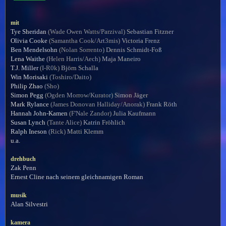
mit
Tye Sheridan
(Wade Owen Watts/Parzival)
Sebastian Fitzner
Olivia Cooke
(Samantha Cook/Art3mis)
Victoria Frenz
Ben Mendelsohn
(Nolan Sorrento)
Dennis Schmidt-Foß
Lena Waithe
(Helen Harris/Aech)
Maja Maneiro
T.J. Miller
(I-R0k)
Björn Schalla
Win Morisaki
(Toshiro/Daito)
Philip Zhao
(Sho)
Simon Pegg
(Ogden Morrow/Kurator)
Simon Jäger
Mark Rylance
(James Donovan Halliday/Anorak)
Frank Röth
Hannah John-Kamen
(F'Nale Zandor)
Julia Kaufmann
Susan Lynch
(Tante Alice)
Katrin Fröhlich
Ralph Ineson
(Rick)
Matti Klemm
u.a.
drehbuch
Zak Penn
Ernest Cline nach seinem gleichnamigen Roman
musik
Alan Silvestri
kamera