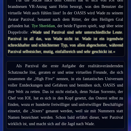
Für die Suche nach dem Osterei hat er sich von IOI den
brandneuen VR-Anzug samt Helm besorgt, was den Benutzer die
virtuelle Welt auch fühlen lässt! In der OASIS wird Wade zu seinem
Avatar Parzival, benannt nach dem Ritter, der den Heiligen Gral
gefunden hat.
Tye Sheridan
, der beide Figuren spielt, sagt über seine
Doppelrolle:
»Wade und Parzival sind sehr unterschiedliche Leute.
Parzival ist all das, was Wade nicht ist. Wade ist ein irgendwie
schreckhafter und schüchterner Typ, von allen abgeschottet, während
Parzival selbstsicher, mutig, einfallsreich und sehr geschickt ist.«
Als Parzival die erste Aufgabe der realitätsverändernden
Schatzsuche löst, geraten er und seine virtuellen Freunde, die sich
zusammen die „High Five“ nennen, in ein fantastisches Universum
voller Entdeckungen und Gefahren und bemühen sich, OASIS und
ihre Welt zu retten. Das ist nicht einfach, denn Nolan Sorrento, der
Chef von IOI, hat es sich in den Kopf gesetzt, das Osterei selbst zu
finden, wozu er hunderte freiwilliger und unfreiwilliger Beschäftigte
einsetzt, die „Sixers“ genannt werden, weil sie mit Nummern statt
Namen bezeichnet werden. Schon bald erfährt dieser, wer Parzival
wirklich ist, und macht sich auf die Jagd nach Wade.