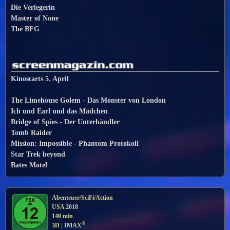
Die Verlegerin
Master of None
The BFG
Kinostarts 5. April
The Limehouse Golem - Das Monster von London
Ich und Earl und das Mädchen
Bridge of Spies - Der Unterhändler
Tomb Raider
Mission: Impossible - Phantom Protokoll
Star Trek beyond
Bates Motel
Abenteuer/SciFi/Action
USA 2018
140 min
®
3D | IMAX