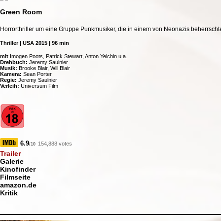
Green Room
Horrorthriller um eine Gruppe Punkmusiker, die in einem von Neonazis beherrsc
Thriller | USA 2015 | 96 min
mit
Imogen Poots, Patrick Stewart, Anton Yelchin u.a.
Drehbuch:
Jeremy Saulnier
Musik:
Brooke Blair, Will Blair
Kamera:
Sean Porter
Regie:
Jeremy Saulnier
Verleih:
Universum Film
6.9
154,888 votes
/10
Trailer
Galerie
Kinofinder
Filmseite
amazon.de
Kritik