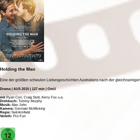
Holding the Man
Eine der größten schwulen Liebesgeschichten Australiens nach der gleichnamige
Drama | AUS 2015 | 127 min | OmU
mit
Ryan Corr, Craig Stott, Kerry Fox u.a.
Drehbuch:
Tommy Murphy
Musik:
Alan John
Kamera:
Germain McMicking
Regie:
Neil Armfield
Verleih:
Pro-Fun