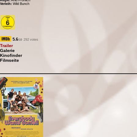
Regie:
Arild Fröhlich
Verleih:
Wild Bunch
5.6
292 votes
/10
Trailer
Galerie
Kinofinder
Filmseite