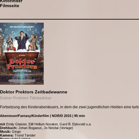
Kinofinder
Filmseite
Doktor Proktors Zeitbadewanne
Doktor Proktors Tidsbadekar
Fortsetzung des Kinderabenteuers, in dem die zwei jugendlichen Helden eine turbu
Abenteuer/Fantasy/Kinderfilm | NOR/D 2015 | 95 min
mit
Emily Glaister, Eilif Hellum Noraker, Gard B. Eidsvold u.a.
Drehbuch:
Johan Bogaeus, Jo Nesbø (Vorlage)
Musik:
Ginge
Kamera:
Trond Tønder