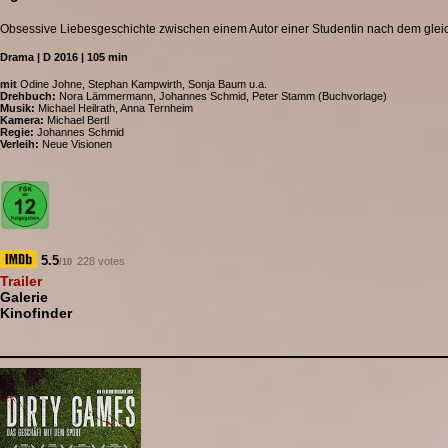
Obsessive Liebesgeschichte zwischen einem Autor einer Studentin nach dem g
Drama | D 2016 | 105 min
mit
Odine Johne, Stephan Kampwirth, Sonja Baum u.a.
Drehbuch:
Nora Lämmermann, Johannes Schmid, Peter Stamm (Buchvorlage)
Musik:
Michael Heilrath, Anna Ternheim
Kamera:
Michael Bertl
Regie:
Johannes Schmid
Verleih:
Neue Visionen
5.5
228 votes
/10
Trailer
Galerie
Kinofinder