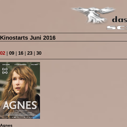
Kinostarts Juni 2016
02
|
09
|
16
|
23
|
30
Agnes