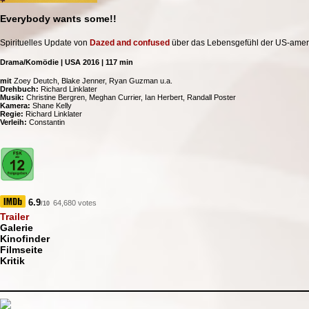
Everybody wants some!!
Spirituelles Update von
Dazed and confused
über das Lebensgefühl der US-amer
Drama/Komödie | USA 2016 | 117 min
mit
Zoey Deutch, Blake Jenner, Ryan Guzman u.a.
Drehbuch:
Richard Linklater
Musik:
Christine Bergren, Meghan Currier, Ian Herbert, Randall Poster
Kamera:
Shane Kelly
Regie:
Richard Linklater
Verleih:
Constantin
6.9
64,680 votes
/10
Trailer
Galerie
Kinofinder
Filmseite
Kritik