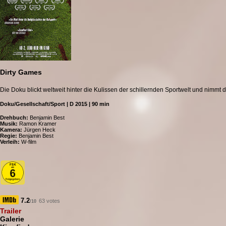
Dirty Games
Die Doku blickt weltweit hinter die Kulissen der schillernden Sportwelt und nimmt 
Doku/Gesellschaft/Sport | D 2015 | 90 min
Drehbuch:
Benjamin Best
Musik:
Ramon Kramer
Kamera:
Jürgen Heck
Regie:
Benjamin Best
Verleih:
W-film
7.2
63 votes
/10
Trailer
Galerie