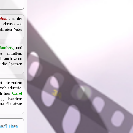
thod
aus der
e, ebenso wie
ährigen Vater
Samberg
und
 einfallen:
ch, auch wenn
 die Spritzen
ntierte zudem
sehindustrie.
ch hier
Carol
nge Karriere
te für einen
ear? Here