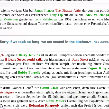
 wie im vorigen Jahr bei
James Franco
s
The Disaster Artist
der von ihm porträ
iesmal der Sohn des verstorbenen
Tony Lip
auf die Bühne.
Nick Vallelonga
go Mortensen
gespielten
Tony Vallelonga
, der 1962 das schwarze schwule Mu
 die Südstaaten auf dessen Tournee chauffiert hatte, woraus eine Freundschaft 
od währte.
Sorry if we took so long, we are seated in the kitchen.«
- Nick Vallelo
ht
-Regisseur
Barry Jenkins
ist in dieser Filmpreis-Saison ebenfalls wieder m
ama
If Beale Street could talk
, der hierzulande auf
Beale Street
gekürzt wurde
ze, schwangere Frau um ihren Verlobten kämpft, der unschuldig hinter Gitte
reimal nominiert. Gewinnen konnte allein Nebendarstellerin
Regina King
a
rau. Ihr und
Bobby Farrelly
gelang es auch, mit ihren jeweiligen späten Äu
htigung von Frauen und Farbigen die „Rausschmeißmusik“ zum Erstummen zu 
®
r dritte Golden Globe
für
Glenn Close
war abzusehen, denn ihre Darstel
eisträgers
war dermaßen eindringlich, dass sie eigentlich nur noch gewinne
in feiert in diesem September ihr 45. Jubiläum und apellierte an alle Frauen
sollte uns gestattet sein.«
Auch
Rami Malek
s Darstellung der Pop-Ikone
Fr
PA
einen Preis wert.
Bohemian Rhapsody
erhielt auch den Preis für den bes