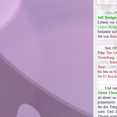
Chris P
Jeff Bridges
Lebens vor 
Lloyd Bridg
bedankte sic
Set von
Ranc
Seit 19
Film
The Co
Vorstellung
(1989)
,
Köni
Heart
(2009)
bis hin zu
K
the El Royal
Und nat
Glenn Close
als dieser a
präsentierte
für den Tele
wäre. Und ü
Theater erinn