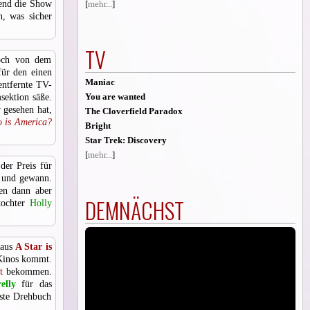
bend die Show
[
mehr...
]
, was sicher
TV
doch von dem
für den einen
Maniac
 entfernte TV-
You are wanted
sektion säße.
 gesehen hat,
The Cloverfield Paradox
 is America?
Bright
Star Trek: Discovery
[
mehr...
]
der Preis für
e und gewann.
en dann aber
DEMNÄCHST
tochter
Holly
aus
A Star is
 Kinos kommt.
t
bekommen.
elly
für das
este Drehbuch