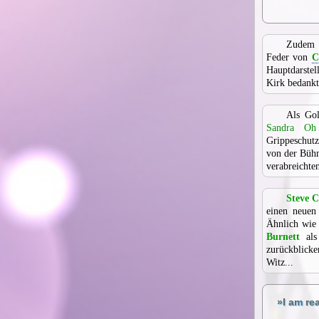
Zudem ü
Feder von
C
Hauptdarstel
Kirk bedankt
Als Gol
Sandra Oh
Grippeschutz
von der Bühn
verabreichten
Steve C
einen neuen
Ähnlich wi
Burnett
als 
zurückblick
Witz...
»I am re