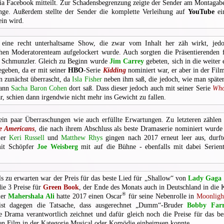
a Facebook mitteilt. Zur Schadensbegrenzung zeigte der Sender am Montaga
nge. Außerdem stellte der Sender die komplette Verleihung auf
YouTube
ein
ein wird.
eine recht unterhaltsame Show, die zwar vom Inhalt her zäh wirkt, je
en Moderatorenteam aufgelockert wurde. Auch sorgten die Präsentierenden 
n Schmunzler. Gleich zu Beginn wurde
Jim Carrey
gebeten, sich in die weiter
egeben, da er mit seiner
HBO
-Serie
Kidding
nominiert war, er aber in der Film
 zunächst überrascht, da
Isla Fisher
neben ihm saß, die jedoch, wie man später
Mann
Sacha Baron Cohen
dort saß. Dass dieser jedoch auch mit seiner Serie
Who
r, schien dann irgendwie nicht mehr ins Gewicht zu fallen.
ein paar Überraschungen wie auch erfüllte Erwartungen. Zu letzteren zählen 
e Americans
, die nach ihrem Abschluss als beste Dramaserie nominiert wurd
ler
Keri Russell
und
Matthew Rhys
gingen nach 2017 erneut leer aus, durft
it Schöpfer
Joe Weisberg
mit auf die Bühne - ebenfalls mit dabei Serien
ls zu erwarten war der Preis für das beste Lied für „Shallow“ von
Lady Gaga
ie 3 Preise für
Green Book
, der Ende des Monats auch in Deutschland in die
®
ler
Mahershala Ali
hatte 2017 einen Oscar
für seine Nebenrolle in
Moonligh
 ist dagegen die Tatsache, dass ausgerechnet „Dumm“-Bruder
Bobby Farr
e Drama verantwortlich zeichnet und dafür gleich noch die Preise für das b
en Film in der Kategorie Musical oder Komödie einheimsen konnte.