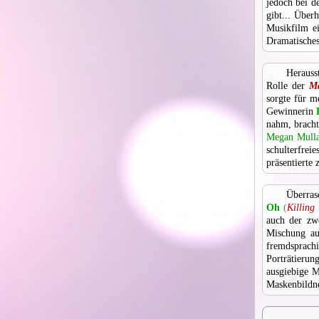
jedoch bei d
gibt... Über
Musikfilm e
Dramatische
Herauss
Rolle der
Ma
sorgte für m
Gewinnerin
nahm, bracht
Megan Mulla
schulterfrei
präsentierte
Überras
Oh
(
Killing
auch der zw
Mischung au
fremdsprach
Porträtieru
ausgiebige M
Maskenbildner