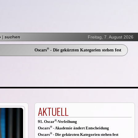
p
|
suchen
Freitag, 7. August 2026
®
Oscars
- Die gekürzten Kategorien stehen fest
AKTUELL
®
91. Oscar
-Verleihung
®
Oscars
- Akademie ändert Entscheidung
®
Oscars
- Die gekürzten Kategorien stehen fest