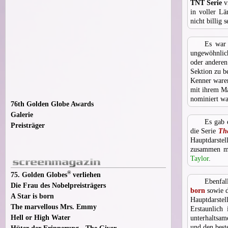
TNT Serie
vi
in voller Lä
nicht billig s
Es war 
ungewöhnlich
oder andere
Sektion zu b
Kenner waren
mit ihrem 
nominiert wa
76th Golden Globe Awards
Galerie
Es gab 
Preisträger
die Serie
Th
Hauptdarstel
zusammen m
Taylor
.
®
75. Golden Globes
verliehen
Ebenfal
Die Frau des Nobelpreisträgers
born
sowie d
A Star is born
Hauptdarstel
The marvellous Mrs. Emmy
Erstaunlich
Hell or High Water
unterhaltsam
und den best