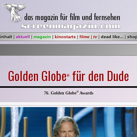
|
inhalt
|
aktuell
|
magazin
|
kinostarts
|
filme
|
tv
|
dead like...
|
sho
Golden Globe
für den Dude
®
®
76. Golden Globe
Awards