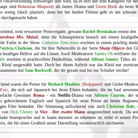
er Oscarverleihung schwieriger sein wird, da es dort nur eine Kategorie für de
haupt sind
Bohemian Rhapsody
als bestes Drama und
Green Book
als beste 
in wenig falsch platziert, denn bei bei beiden Filmen geht es um schwule 
s durchgemacht haben.
techend, trotz erwarteter Preisvergabe, gewann
Rachel Brosnahan
erneut den P
rvelous Mrs. Maisel
, denn die Schauspielerin bestach mit einem knallgel
ehr Farbe in der Show.
Catherine Zeta-Jones
erschien in einem prächtig dunk
Patricia Clarkson
, die für ihre Nebenrolle in der Serie
Sharp Objects
den Gl
e knalliges Hellrot auf die Linsen. Auch Moderatorin
Sandra Oh
eröffnete die
lly
erschien in prachtvollem Dunkelblau, während
Allison Janney
Tükis als 
es Kleid ausgewählt hatte. Doch bei ihrem Auftritt war das Kleid nur zweitran
 zusammen mit
Sam Rockwell
, der ihr gerade mal bis zur Schulter reichte!
chend waren die Preise für
Richard Madden
(
Bodyguard
)
und Globe-Modera
 Eve
)
, die sich auf Japanisch bei ihren Eltern bedankte, die im Saal anwese
eifache Gewinner
Roma
- ein
Netflix
-Drama von
Alfonso Cuarón
, der s
s gebrochenem Englisch und Spanisch für seine Preise als bester Regisseu
igen Film bedankte. Die Stimmung auflockernd war auch
Christian Bale
, 
ng von
Dick Cheney
in
Vice - Der zweite Mann
ausgezeichnet wurde. Da sei
aske beanspruchte und er kaum darunter zu erkennen ist, teilte er seinen Pre
n, die für einen Großteil seiner Darstellung verantwortlich zeichneten.