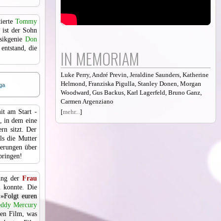
tierte
Tommy
ist der Sohn
sikgenie
Don
entstand, die
IN MEMORIAM
Luke Perry, André Previn, Jeraldine Saunders, Katherine
Helmond, Franziska Pigulla, Stanley Donen, Morgan
nga
Woodward, Gus Backus, Karl Lagerfeld, Bruno Ganz,
Carmen Argenziano
it am Start -
[
mehr...
]
, in dem eine
rn sitzt. Der
ls die Mutter
ßerungen über
bringen!
lung der
Frau
n konnte. Die
:
»Folgt euren
eddy Mercury
ten Film, was