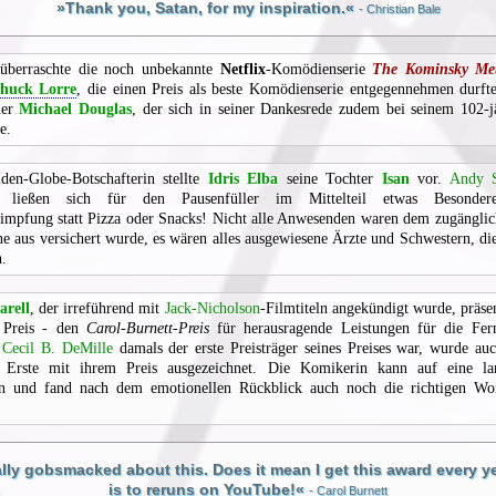
»Thank you, Satan, for my inspiration.«
- Christian Bale
berraschte die noch unbekannte
Netflix
-Komödienserie
The Kominsky Me
huck Lorre
, die einen Preis als beste Komödienserie entgegennehmen durft
ler
Michael Douglas
, der sich in seiner Dankesrede zudem bei seinem 102-j
e.
den-Globe-Botschafterin stellte
Idris Elba
seine Tochter
Isan
vor.
Andy 
ließen sich für den Pausenfüller im Mittelteil etwas Besonderes
impfung statt Pizza oder Snacks! Nicht alle Anwesenden waren dem zugängli
e aus versichert wurde, es wären alles ausgewiesene Ärzte und Schwestern, die
.
arell
, der irreführend mit
Jack-Nicholson
-Filmtiteln angekündigt wurde, präse
 Preis - den
Carol-Burnett-Preis
für herausragende Leistungen für die Fern
e
Cecil B. DeMille
damals der erste Preisträger seines Preises war, wurde au
Erste mit ihrem Preis ausgezeichnet. Die Komikerin kann auf eine la
en und fand nach dem emotionellen Rückblick auch noch die richtigen Wor
ally gobsmacked about this. Does it mean I get this award every y
is to reruns on YouTube!«
- Carol Burnett