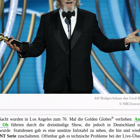
Jeff Bridges bekam den Cecil-B
© NBCUnivers
®
Nacht wurden in Los Angeles zum 76. Mal die Golden Globes
verliehen.
An
a Oh
führten durch die dreistündige Show, die jedoch in Deutschland 
 wurde. Stattdessen gab es eine unnütze Infotafel zu sehen, die hin und wied
NT Serie
zuschalteten. Offenbar gab es technische Probleme bei der Live-Übe