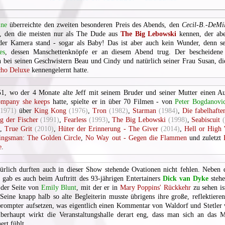
ine
überreichte den zweiten besonderen Preis des Abends, den
Cecil-B.-DeMi
, den die meisten nur als The Dude aus
The Big Lebowski
kennen, der abe
der Kamera stand - sogar als Baby! Das ist aber auch kein Wunder, denn se
es
, dessen Manschettenknöpfe er an diesem Abend trug. Der bescheidene 
h bei seinen Geschwistern Beau und Cindy und natürlich seiner Frau Susan, d
ho Deluxe
kennengelernt hatte.
51, wo der 4 Monate alte Jeff mit seinem Bruder und seiner Mutter einen Au
mpany she keeps
hatte, spielte er in über 70 Filmen - von
Peter Bogdanovi
(1971)
über
King Kong
(1976)
,
Tron
(1982)
,
Starman
(1984)
,
Die fabelhaft
g der Fischer
(1991)
,
Fearless
(1993)
,
The Big Lebowski
(1998)
,
Seabiscuit
,
True Grit
(2010)
,
Hüter der Erinnerung - The Giver
(2014)
,
Hell or High
ingsman: The Golden Circle
,
No Way out - Gegen die Flammen
und zuletzt
e
.
ürlich durften auch in dieser Show stehende Ovationen nicht fehlen. Neben
gab es auch beim Auftritt des 93-jährigen Entertainers
Dick van Dyke
stehe
n der Seite von
Emily Blunt
, mit der er in
Mary Poppins' Rückkehr
zu sehen is
. Seine knapp halb so alte Begleiterin musste übrigens ihre große, reflektieren
prompter aufsetzen, was eigentlich einen Kommentar von Waldorf und Stetler
berhaupt wirkt die Veranstaltungshalle derart eng, dass man sich an das 
ert fühlt.