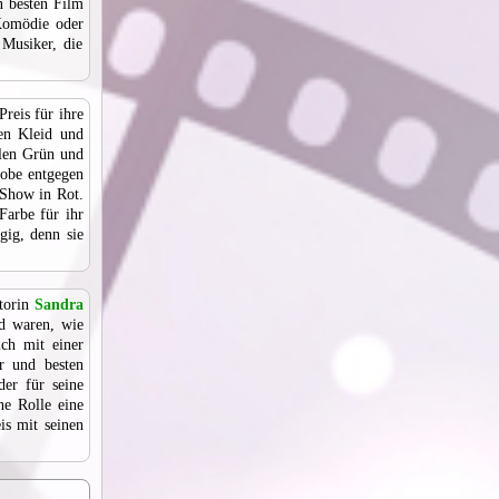
n besten Film
Komödie oder
Musiker, die
reis für ihre
ben Kleid und
len Grün und
obe entgegen
 Show in Rot.
Farbe für ihr
gig, denn sie
torin
Sandra
nd waren, wie
ich mit einer
r und besten
der für seine
ne Rolle eine
is mit seinen