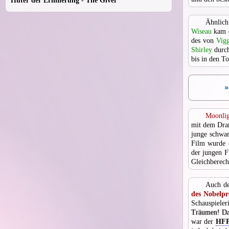
Hüter der Erinnerung - The Giver
Ähnlich
Wiseau
kam d
des von
Vig
Shirley
durch
bis in den T
»
Moonlig
mit dem Dr
junge schwar
Film wurde d
der jungen F
Gleichberec
Auch de
des Nobelpr
Schauspieler
Träumen! Das 
war der
HF