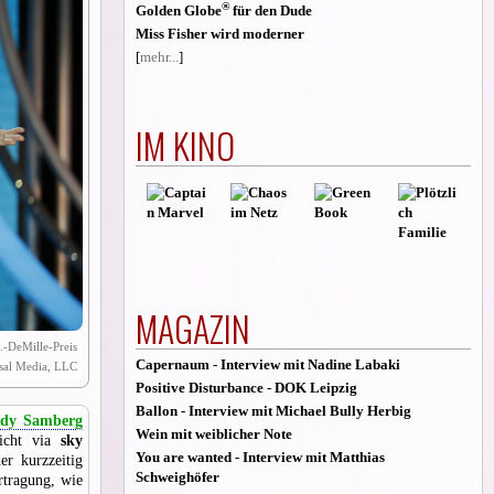
®
Golden Globe
für den Dude
Miss Fisher wird moderner
[
mehr...
]
IM KINO
MAGAZIN
.-DeMille-Preis
Capernaum - Interview mit Nadine Labaki
al Media, LLC
Positive Disturbance - DOK Leipzig
Ballon - Interview mit Michael Bully Herbig
dy Samberg
Wein mit weiblicher Note
nicht via
sky
You are wanted - Interview mit Matthias
er kurzzeitig
Schweighöfer
rtragung, wie