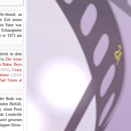
lle-Award
, an
r Zeit seines
in Vater war
Schauspieler
ie er 1975 am
ftritt in dem
ch
s
Die letzte
en Baker Boys
(2003)
,
Crazy
 Water
(2016)
Bad Times at
 der Rede von
nden Beifall,
t, einen Preis
de Lesebrille
 wert gewesen
Muppet-Show-