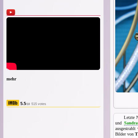
mehr
5.5
515 votes
/10
Letzte 
und
Sandr
ausgestrahlt
Bilder von
T